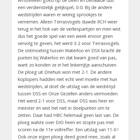
Amstelveen goed op de been en behaalde dus
een verdienstelijk gelijkspel, 0-0. Bij de andere
wedstrijden waren er weinig sprookjes te
vernemen. Alleen Terrasvogels duwde RCH weer
terug in het hok van de verliespartijen en men wist
dus het goede spel van een week ervoor geen
vervolg te geven, het werd 3-2 voor Terrasvogels.
De ontmoeting tussen Waterloo en DSK bracht de
punten bij Waterloo en dat kwam goed van pas,
want zo konden ze in het linkerrijtje aanschuiven.
De ploeg uit Driehuis won met 2-1. De andere
koplopers hadden niet echt veel moeite met hun
wedstrijden, al doet de uitslag van de wedstrijd
tussen DSS en Onze Gezellen anders vermoeden.
Het werd 2-1 voor DSS, maar DSS was heer en
meester en wist het niet in doelpunten om te
zetten. Daar had HBC helemaal geen last van. De
ploeg walste over DIO heen en stopte pas met
scoren na de 11e voltreffer. Een uitslag van 11-0 !
Ook onze eigen ploeg deed goed mee, zoals al