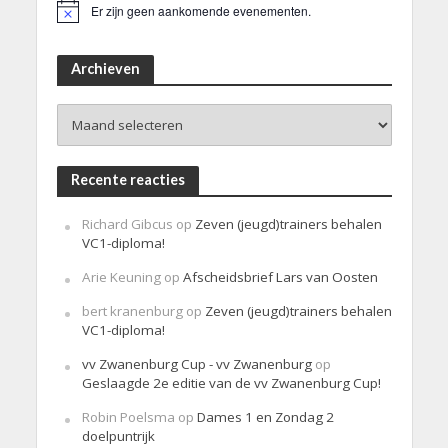
Er zijn geen aankomende evenementen.
B
e
r
i
Archieven
c
h
Archieven
t
Recente reacties
Richard Gibcus
op
Zeven (jeugd)trainers behalen
VC1-diploma!
Arie Keuning
op
Afscheidsbrief Lars van Oosten
bert kranenburg
op
Zeven (jeugd)trainers behalen
VC1-diploma!
vv Zwanenburg Cup - vv Zwanenburg
op
Geslaagde 2e editie van de vv Zwanenburg Cup!
Robin Poelsma
op
Dames 1 en Zondag 2
doelpuntrijk