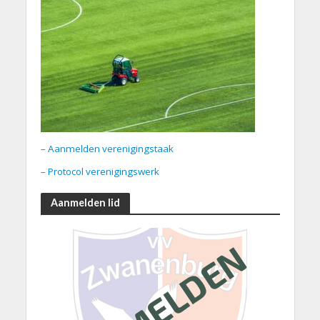
– Aanmelden verenigingstaak
– Protocol verenigingswerk
Aanmelden lid