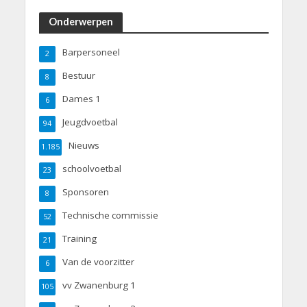
Onderwerpen
Barpersoneel
2
Bestuur
8
Dames 1
6
Jeugdvoetbal
94
Nieuws
1.185
schoolvoetbal
23
Sponsoren
8
Technische commissie
52
Training
21
Van de voorzitter
6
vv Zwanenburg 1
105