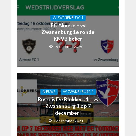
VV ZWANENBURG 1
FC Almere – vv
Zwanenburg 1e ronde
KNVB beker
19 oktober 2025
NIEUWS
VV ZWANENBURG 1
Busreis De Blokkers 1 – vv
Zwanenburg 1 op 7
december!
3 december 2024