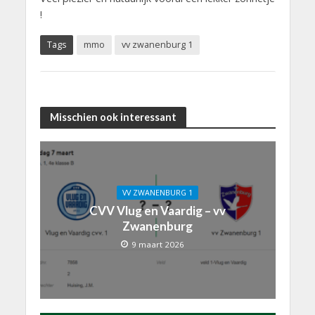
!
Tags
mmo
vv zwanenburg 1
Misschien ook interessant
VV ZWANENBURG 1
CVV Vlug en Vaardig – vv
Zwanenburg
9 maart 2026