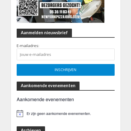
Aanmelden nieuwsbrief
E-mailadres:
Aankomende evenementen
Aankomende evenementen
Er zijn geen aankomende evenementen.
B
e
r
i
Archieven