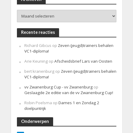
c
h
Archieven
t
Recente reacties
Richard Gibcus
op
Zeven (jeugd)trainers behalen
VC1-diploma!
Arie Keuning
op
Afscheidsbrief Lars van Oosten
bert kranenburg
op
Zeven (jeugd)trainers behalen
VC1-diploma!
vv Zwanenburg Cup - vv Zwanenburg
op
Geslaagde 2e editie van de vv Zwanenburg Cup!
Robin Poelsma
op
Dames 1 en Zondag 2
doelpuntrijk
Onderwerpen