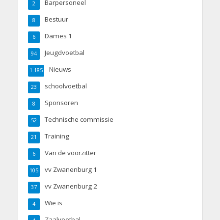
Barpersoneel
2
Bestuur
8
Dames 1
6
Jeugdvoetbal
94
Nieuws
1.185
schoolvoetbal
23
Sponsoren
8
Technische commissie
52
Training
21
Van de voorzitter
6
vv Zwanenburg 1
105
vv Zwanenburg 2
37
Wie is
4
Zaalvoetbal