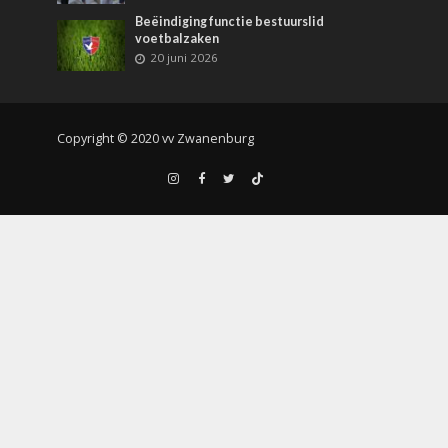
Beëindiging functie bestuurslid
voetbalzaken
20 juni 2026
Copyright © 2020 vv Zwanenburg