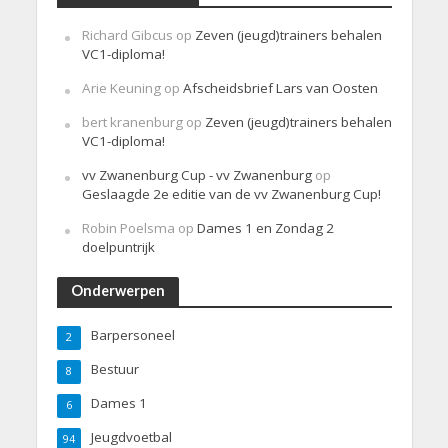
Richard Gibcus
op
Zeven (jeugd)trainers behalen
VC1-diploma!
Arie Keuning
op
Afscheidsbrief Lars van Oosten
bert kranenburg
op
Zeven (jeugd)trainers behalen
VC1-diploma!
vv Zwanenburg Cup - vv Zwanenburg
op
Geslaagde 2e editie van de vv Zwanenburg Cup!
Robin Poelsma
op
Dames 1 en Zondag 2
doelpuntrijk
Onderwerpen
Barpersoneel
2
Bestuur
8
Dames 1
6
Jeugdvoetbal
94