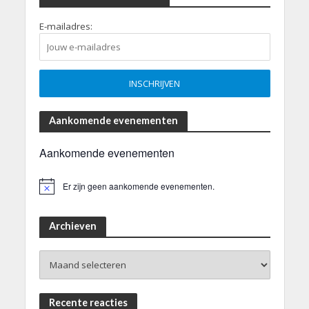
E-mailadres:
Aankomende evenementen
Aankomende evenementen
Er zijn geen aankomende evenementen.
B
e
r
i
Archieven
c
h
Archieven
t
Recente reacties