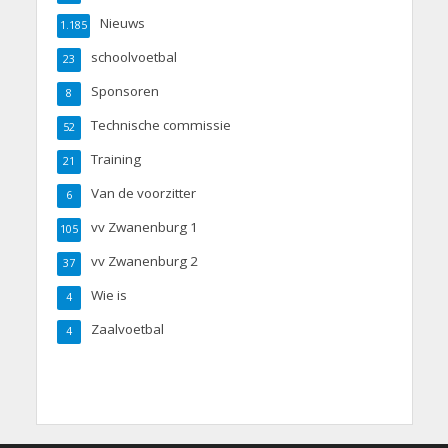
Nieuws
1.185
schoolvoetbal
23
Sponsoren
8
Technische commissie
52
Training
21
Van de voorzitter
6
vv Zwanenburg 1
105
vv Zwanenburg 2
37
Wie is
4
Zaalvoetbal
4