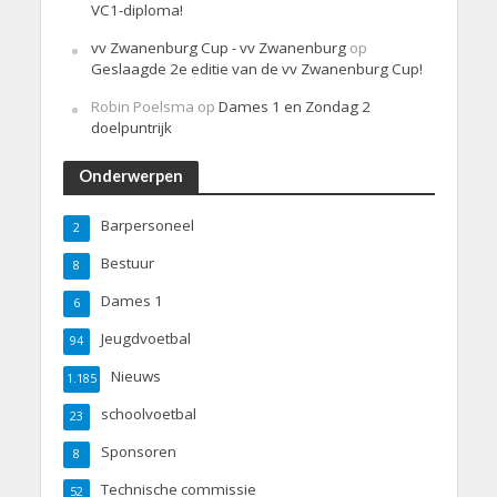
VC1-diploma!
vv Zwanenburg Cup - vv Zwanenburg
op
Geslaagde 2e editie van de vv Zwanenburg Cup!
Robin Poelsma
op
Dames 1 en Zondag 2
doelpuntrijk
Onderwerpen
Barpersoneel
2
Bestuur
8
Dames 1
6
Jeugdvoetbal
94
Nieuws
1.185
schoolvoetbal
23
Sponsoren
8
Technische commissie
52