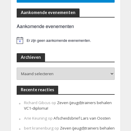
Aankomende evenementen
Aankomende evenementen
Er zijn geen aankomende evenementen.
B
e
r
i
Archieven
c
h
Archieven
t
Recente reacties
Richard Gibcus
op
Zeven (jeugd)trainers behalen
VC1-diploma!
Arie Keuning
op
Afscheidsbrief Lars van Oosten
bert kranenburg
op
Zeven (jeugd)trainers behalen