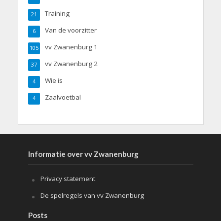
Training
21
Van de voorzitter
6
vv Zwanenburg 1
105
vv Zwanenburg 2
37
Wie is
4
Zaalvoetbal
4
Informatie over vv Zwanenburg
Privacy statement
De spelregels van vv Zwanenburg
Posts