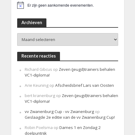
Er zijn geen aankomende evenementen.
B
e
r
i
Archieven
c
h
Archieven
t
Recente reacties
Richard Gibcus
op
Zeven (jeugd)trainers behalen
VC1-diploma!
Arie Keuning
op
Afscheidsbrief Lars van Oosten
bert kranenburg
op
Zeven (jeugd)trainers behalen
VC1-diploma!
vv Zwanenburg Cup - vv Zwanenburg
op
Geslaagde 2e editie van de vv Zwanenburg Cup!
Robin Poelsma
op
Dames 1 en Zondag 2
doelpuntrijk