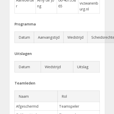
Aanvoerde
Amy de Jo
06-401358
vvzwanenb
r
ng
65
urg.nl
Programma
Datum
Aanvangstijd
Wedstrijd
Scheidsrechte
Uitslagen
Datum
Wedstrijd
Uitslag
Teamleden
Naam
Rol
Afgeschermd
Teamspeler