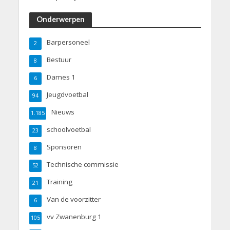
Onderwerpen
Barpersoneel
2
Bestuur
8
Dames 1
6
Jeugdvoetbal
94
Nieuws
1.185
schoolvoetbal
23
Sponsoren
8
Technische commissie
52
Training
21
Van de voorzitter
6
vv Zwanenburg 1
105