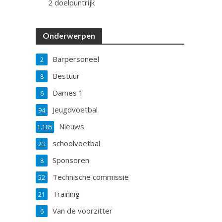
2 doelpuntrijk
Onderwerpen
Barpersoneel
2
Bestuur
8
Dames 1
6
Jeugdvoetbal
94
Nieuws
1.185
schoolvoetbal
23
Sponsoren
8
Technische commissie
52
Training
21
Van de voorzitter
6