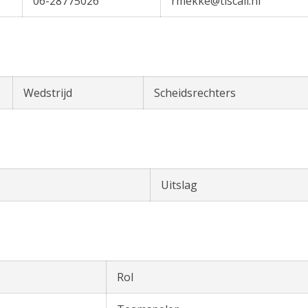
06-28775026
rmekke@tiscali.nl
Wedstrijd
Scheidsrechters
Uitslag
Rol