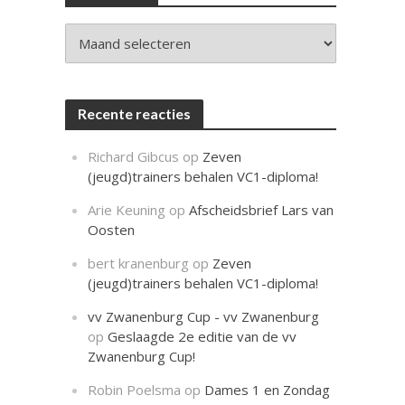
c
h
t
Archieven
Recente reacties
Richard Gibcus
op
Zeven
(jeugd)trainers behalen VC1-diploma!
Arie Keuning
op
Afscheidsbrief Lars van
Oosten
bert kranenburg
op
Zeven
(jeugd)trainers behalen VC1-diploma!
vv Zwanenburg Cup - vv Zwanenburg
op
Geslaagde 2e editie van de vv
Zwanenburg Cup!
Robin Poelsma
op
Dames 1 en Zondag