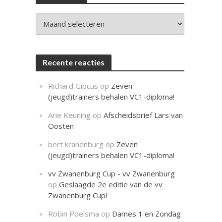
c
h
t
Archieven
Recente reacties
Richard Gibcus
op
Zeven
(jeugd)trainers behalen VC1-diploma!
Arie Keuning
op
Afscheidsbrief Lars van
Oosten
bert kranenburg
op
Zeven
(jeugd)trainers behalen VC1-diploma!
vv Zwanenburg Cup - vv Zwanenburg
op
Geslaagde 2e editie van de vv
Zwanenburg Cup!
Robin Poelsma
op
Dames 1 en Zondag