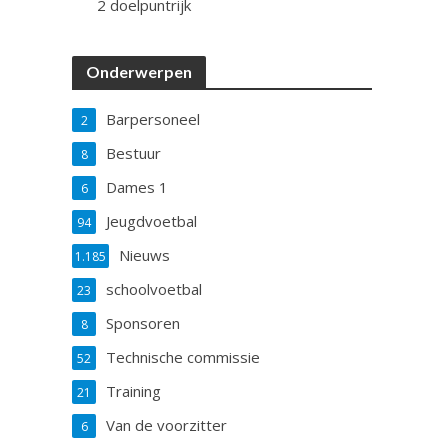
2 doelpuntrijk
Onderwerpen
Barpersoneel
2
Bestuur
8
Dames 1
6
Jeugdvoetbal
94
Nieuws
1.185
schoolvoetbal
23
Sponsoren
8
Technische commissie
52
Training
21
Van de voorzitter
6