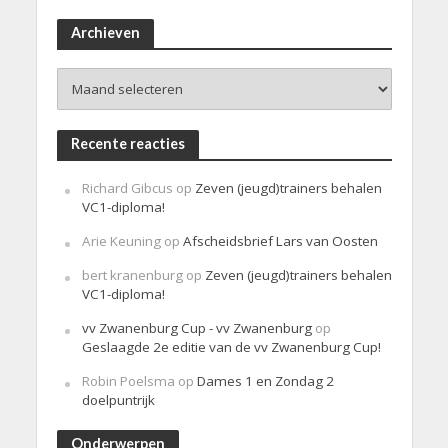
r
i
Archieven
c
h
Archieven
t
Recente reacties
Richard Gibcus
op
Zeven (jeugd)trainers behalen
VC1-diploma!
Arie Keuning
op
Afscheidsbrief Lars van Oosten
bert kranenburg
op
Zeven (jeugd)trainers behalen
VC1-diploma!
vv Zwanenburg Cup - vv Zwanenburg
op
Geslaagde 2e editie van de vv Zwanenburg Cup!
Robin Poelsma
op
Dames 1 en Zondag 2
doelpuntrijk
Onderwerpen