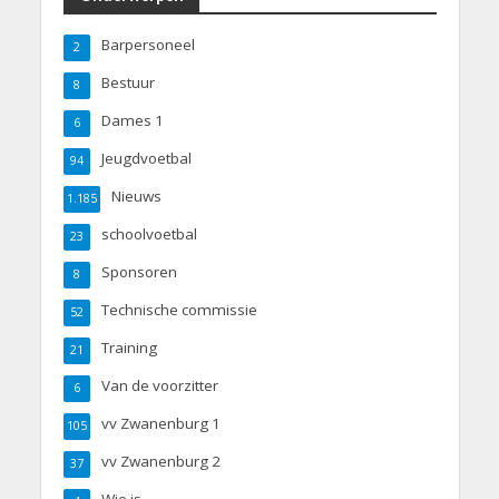
Barpersoneel
2
Bestuur
8
Dames 1
6
Jeugdvoetbal
94
Nieuws
1.185
schoolvoetbal
23
Sponsoren
8
Technische commissie
52
Training
21
Van de voorzitter
6
vv Zwanenburg 1
105
vv Zwanenburg 2
37
Wie is