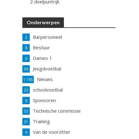
2 doelpuntrijk
Onderwerpen
Barpersoneel
2
Bestuur
8
Dames 1
6
Jeugdvoetbal
94
Nieuws
1.185
schoolvoetbal
23
Sponsoren
8
Technische commissie
52
Training
21
Van de voorzitter
6