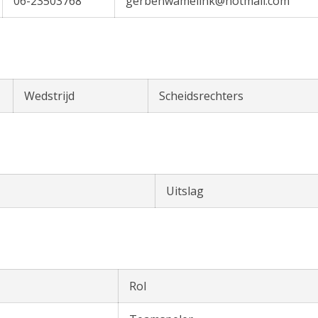
06-23503768
gerbenwamelink@hotmail.com
Wedstrijd
Scheidsrechters
Uitslag
Rol