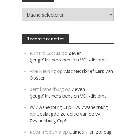
c
h
t
Archieven
Recente reacties
Richard Gibcus
op
Zeven
(jeugd)trainers behalen VC1-diploma!
Arie Keuning
op
Afscheidsbrief Lars van
Oosten
bert kranenburg
op
Zeven
(jeugd)trainers behalen VC1-diploma!
vv Zwanenburg Cup - vv Zwanenburg
op
Geslaagde 2e editie van de vv
Zwanenburg Cup!
Robin Poelsma
op
Dames 1 en Zondag