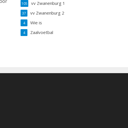
voor
vv Zwanenburg 1
105
vv Zwanenburg 2
37
Wie is
4
Zaalvoetbal
4