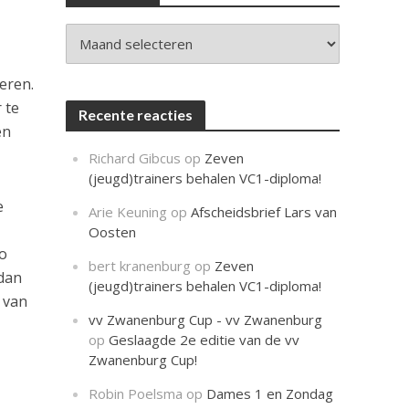
c
h
t
Archieven
eren.
 te
Recente reacties
en
Richard Gibcus
op
Zeven
(jeugd)trainers behalen VC1-diploma!
e
Arie Keuning
op
Afscheidsbrief Lars van
Oosten
o
bert kranenburg
op
Zeven
 dan
(jeugd)trainers behalen VC1-diploma!
 van
vv Zwanenburg Cup - vv Zwanenburg
op
Geslaagde 2e editie van de vv
Zwanenburg Cup!
Robin Poelsma
op
Dames 1 en Zondag