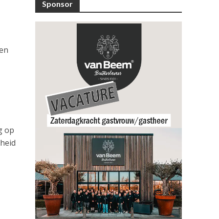
Sponsor
 en
g op
heid