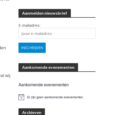
Aanmelden nieuwsbrief
E-mailadres:
den
Aankomende evenementen
al wij
Aankomende evenementen
Er zijn geen aankomende evenementen.
B
e
r
i
Archieven