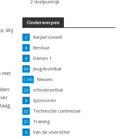
2 doelpuntrijk
Onderwerpen
e. Wij
Barpersoneel
2
Bestuur
8
Dames 1
6
Jeugdvoetbal
94
n met
Nieuws
1.185
ullen
schoolvoetbal
23
over
Sponsoren
8
Haag.
Technische commissie
52
Training
21
Van de voorzitter
6