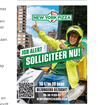
 met
en.
net
aan.
hap
 en
wordt