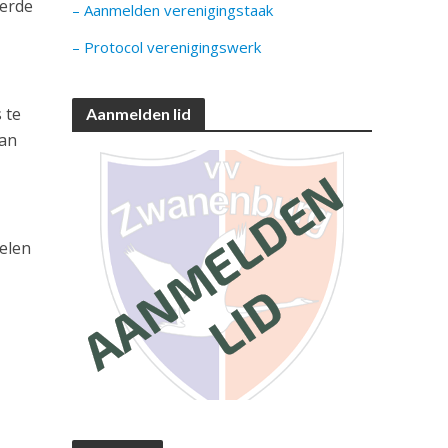
eerde
– Aanmelden verenigingstaak
– Protocol verenigingswerk
 te
Aanmelden lid
aan
elen