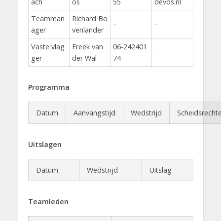
ach
os
55
devos.nl
Teamman
Richard Bo
–
–
ager
venlander
Vaste vlag
Freek van
06-242401
–
ger
der Wal
74
Programma
Datum
Aanvangstijd
Wedstrijd
Scheidsrechte
Uitslagen
Datum
Wedstrijd
Uitslag
Teamleden