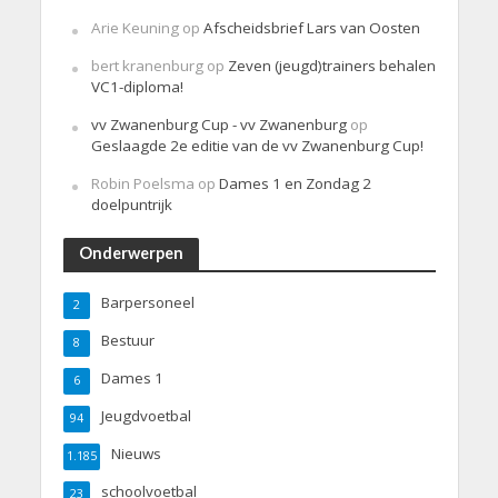
Arie Keuning
op
Afscheidsbrief Lars van Oosten
bert kranenburg
op
Zeven (jeugd)trainers behalen
VC1-diploma!
vv Zwanenburg Cup - vv Zwanenburg
op
Geslaagde 2e editie van de vv Zwanenburg Cup!
Robin Poelsma
op
Dames 1 en Zondag 2
doelpuntrijk
Onderwerpen
Barpersoneel
2
Bestuur
8
Dames 1
6
Jeugdvoetbal
94
Nieuws
1.185
schoolvoetbal
23