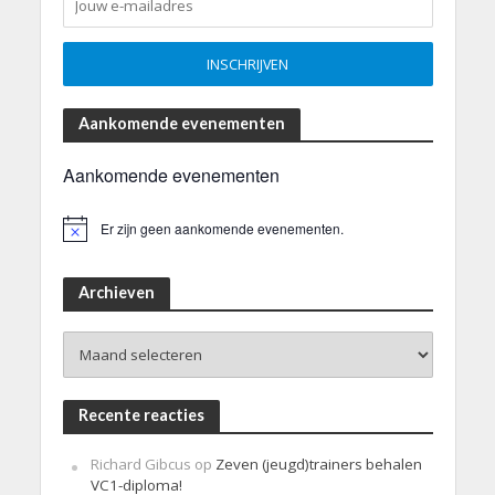
Aankomende evenementen
Aankomende evenementen
Er zijn geen aankomende evenementen.
B
e
r
i
Archieven
c
h
Archieven
t
Recente reacties
Richard Gibcus
op
Zeven (jeugd)trainers behalen
VC1-diploma!