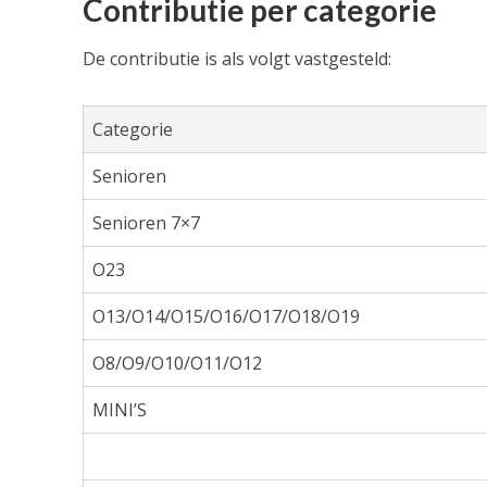
Contributie per categorie
De contributie is als volgt vastgesteld:
Categorie
Senioren
Senioren 7×7
O23
O13/O14/O15/O16/O17/O18/O19
O8/O9/O10/O11/O12
MINI’S