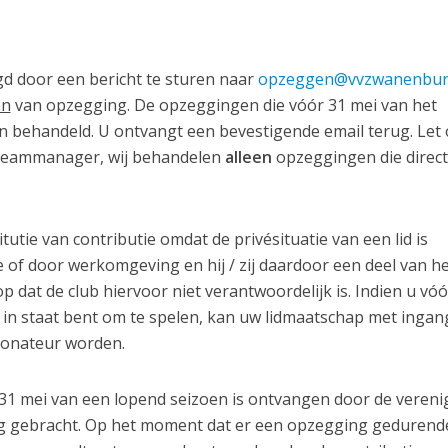
gd door een bericht te sturen naar
opzeggen@vvzwanenbur
en
van opzegging. De opzeggingen die v
óó
r 31 mei van het
behandeld. U ontvangt een bevestigende email terug. Let 
f teammanager, wij behandelen
alleen
opzeggingen die direct
utie van contributie omdat de privésituatie van een lid is
 of door werkomgeving en hij / zij daardoor een deel van he
p dat de club hiervoor niet verantwoordelijk is. Indien u vóó
t in staat bent om te spelen, kan uw lidmaatschap met ingan
donateur worden.
1 mei van een lopend seizoen is ontvangen door de vereni
ng gebracht. Op het moment dat er een opzegging gedurend