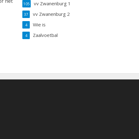
or het
vv Zwanenburg 1
105
vv Zwanenburg 2
37
Wie is
4
Zaalvoetbal
4