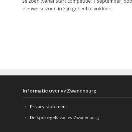
seizoen (vanaf start competitie, 1 september) do
nieuwe seizoen in zijn geheel te voldoen.
Informatie over vv Zwanenburg
Privacy statement
De spelregels van vv Zwanenburg