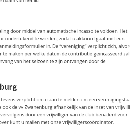
 naam van het lid.
ling door middel van automatische incasso te voldoen. Het
rvoor ondertekend te worden, zodat u akkoord gaat met een
nmeldingsformulier in. De ”vereniging” verplicht zich, alvo
ar te maken per welke datum de contributie geïncasseerd zal
anvang van het seizoen te zijn ontvangen door de
nburg
t u tevens verplicht om u aan te melden om een verenigingstaa
s ook de vv Zwanenburg afhankelijk van de inzet van vrijwilli
 vervolgens door een vrijwilliger van de club benaderd voor
over kunt u mailen met onze vrijwilligerscoördinator.