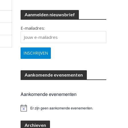
Aanmelden nieuwsbrief
E-mailadres:
Aankomende evenementen
Aankomende evenementen
Er zijn geen aankomende evenementen.
B
e
r
i
Archieven