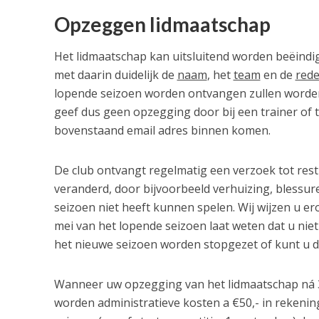
Opzeggen lidmaatschap
Het lidmaatschap kan uitsluitend worden beëindi
met daarin duidelijk de
naam
, het
team
en de
red
lopende seizoen worden ontvangen zullen worden 
geef dus geen opzegging door bij een trainer o
bovenstaand email adres binnen komen.
De club ontvangt regelmatig een verzoek tot restit
veranderd, door bijvoorbeeld verhuizing, blessure
seizoen niet heeft kunnen spelen. Wij wijzen u ero
mei van het lopende seizoen laat weten dat u nie
het nieuwe seizoen worden stopgezet of kunt u 
Wanneer uw opzegging van het lidmaatschap ná 3
worden administratieve kosten a
€
50,- in rekeni