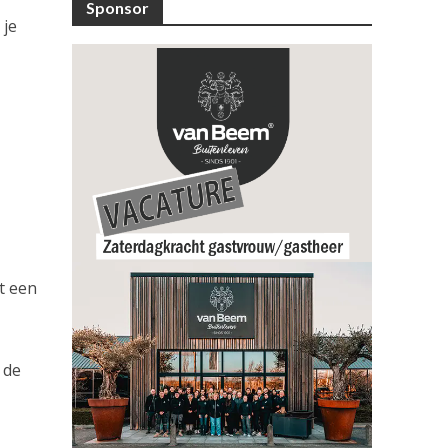
Sponsor
 je
t een
 de