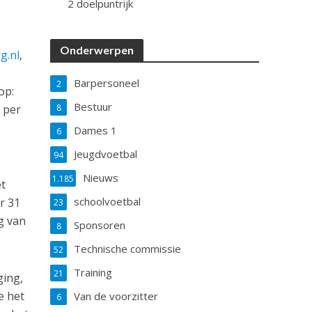
2 doelpuntrijk
Onderwerpen
g.nl
,
Barpersoneel
2
op:
Bestuur
 per
8
Dames 1
6
Jeugdvoetbal
94
Nieuws
1.185
t
schoolvoetbal
r 31
23
g van
Sponsoren
8
Technische commissie
52
Training
21
ging,
e het
Van de voorzitter
6