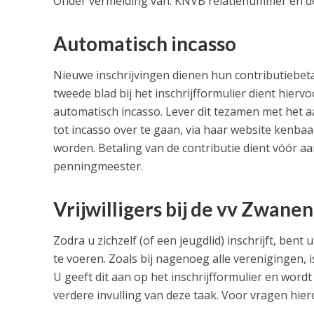
Onder vermelding van: KNVB relatienummer én de
Automatisch incasso
Nieuwe inschrijvingen dienen hun contributiebeta
tweede blad bij het inschrijfformulier dient hie
automatisch incasso. Lever dit tezamen met het aa
tot incasso over te gaan, via haar website kenba
worden. Betaling van de contributie dient vóór a
penningmeester.
Vrijwilligers bij de vv Zwane
Zodra u zichzelf (of een jeugdlid) inschrijft, ben
te voeren. Zoals bij nagenoeg alle verenigingen, i
U geeft dit aan op het inschrijfformulier en wordt
verdere invulling van deze taak. Voor vragen hier