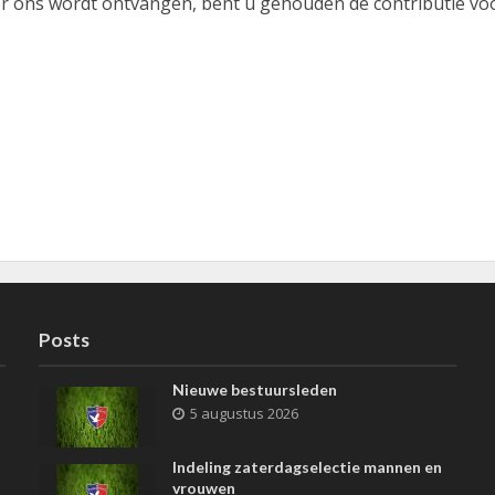
or ons wordt ontvangen, bent u gehouden de contributie vo
Posts
Nieuwe bestuursleden
5 augustus 2026
Indeling zaterdagselectie mannen en
vrouwen