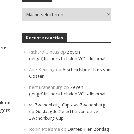
c
h
t
Archieven
Recente reacties
rens
Richard Gibcus
op
Zeven
(jeugd)trainers behalen VC1-diploma!
Arie Keuning
op
Afscheidsbrief Lars van
Oosten
bert kranenburg
op
Zeven
(jeugd)trainers behalen VC1-diploma!
k uit
vv Zwanenburg Cup - vv Zwanenburg
gers.
op
Geslaagde 2e editie van de vv
Zwanenburg Cup!
Robin Poelsma
op
Dames 1 en Zondag