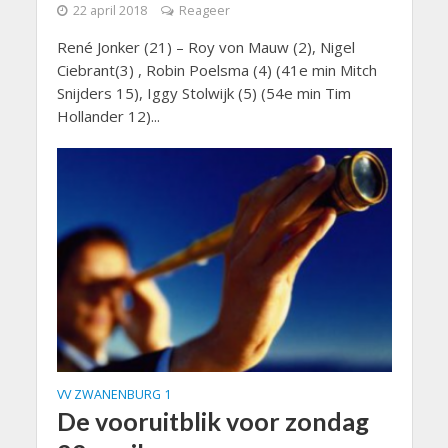
22 april 2018
Reageer
René Jonker (21) – Roy von Mauw (2), Nigel
Ciebrant(3) , Robin Poelsma (4) (41e min Mitch
Snijders 15), Iggy Stolwijk (5) (54e min Tim
Hollander 12)...
VV ZWANENBURG 1
De vooruitblik voor zondag