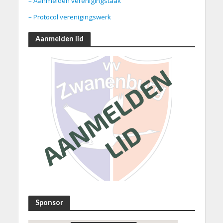
– Aanmelden verenigingstaak
– Protocol verenigingswerk
Aanmelden lid
Sponsor