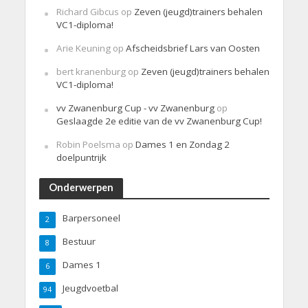
Richard Gibcus
op
Zeven (jeugd)trainers behalen
VC1-diploma!
Arie Keuning
op
Afscheidsbrief Lars van Oosten
bert kranenburg
op
Zeven (jeugd)trainers behalen
VC1-diploma!
vv Zwanenburg Cup - vv Zwanenburg
op
Geslaagde 2e editie van de vv Zwanenburg Cup!
Robin Poelsma
op
Dames 1 en Zondag 2
doelpuntrijk
Onderwerpen
Barpersoneel
2
Bestuur
8
Dames 1
6
Jeugdvoetbal
94