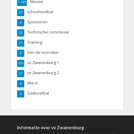
Nieuws
1.185
schoolvoetbal
23
Sponsoren
8
Technische commissie
52
Training
21
Van de voorzitter
6
vv Zwanenburg 1
105
vv Zwanenburg 2
37
Wie is
4
Zaalvoetbal
4
Informatie over vv Zwanenburg