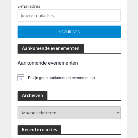
E-mailadres:
Aankomende evenementen
Aankomende evenementen
Er zijn geen aankomende evenementen.
B
e
r
i
Archieven
c
h
Archieven
t
Recente reacties