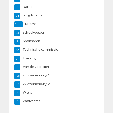
Dames 1
6
Jeugdvoetbal
94
Nieuws
1.185
schoolvoetbal
23
Sponsoren
8
Technische commissie
52
Training
21
Van de voorzitter
6
vv Zwanenburg 1
105
vv Zwanenburg 2
37
Wie is
4
Zaalvoetbal
4