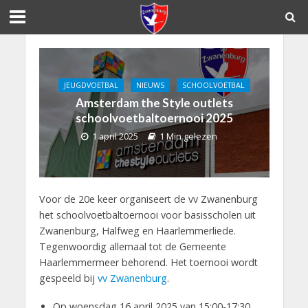
JEUGDVOETBAL
NIEUWS
SCHOOLVOETBAL
Amsterdam the Style outlets
schoolvoetbaltoernooi 2025
1 april 2025
1 Min gelezen
Voor de 20e keer organiseert de vv Zwanenburg
het schoolvoetbaltoernooi voor basisscholen uit
Zwanenburg, Halfweg en Haarlemmerliede.
Tegenwoordig allemaal tot de Gemeente
Haarlemmermeer behorend. Het toernooi wordt
gespeeld bij
vv Zwanenburg
.
Op woensdag 16 april 2025 van 15:00-17:30