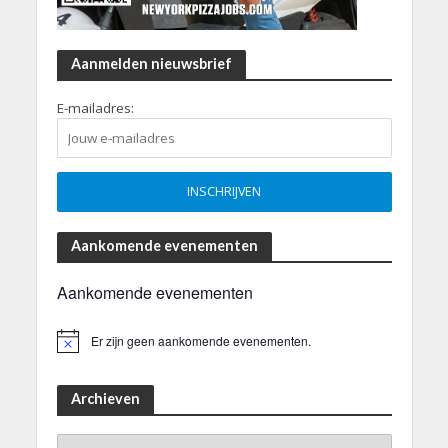
Aanmelden nieuwsbrief
E-mailadres:
Aankomende evenementen
Aankomende evenementen
Er zijn geen aankomende evenementen.
B
e
r
i
Archieven
c
h
Archieven
t