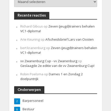
Recente reacties
Richard Gibcus
op
Zeven (jeugd)trainers behalen
VC1-diploma!
Arie Keuning
op
Afscheidsbrief Lars van Oosten
bert kranenburg
op
Zeven (jeugd)trainers behalen
VC1-diploma!
vv Zwanenburg Cup - vv Zwanenburg
op
Geslaagde 2e editie van de vv Zwanenburg Cup!
Robin Poelsma
op
Dames 1 en Zondag 2
doelpuntrijk
Onderwerpen
Barpersoneel
2
Bestuur
8