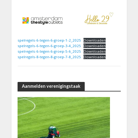
spelregels-6-tegen-6-groep-1-2_2025
Downloaden
spelregels-6-tegen-6-groep-3-4_2025
Downloaden
spelregels-6-tegen-6-groep-5-6_2025
Downloaden
spelregels-8-tegen-8-groep-7-8_2025
Downloaden
Aanmelden verenigingstaak