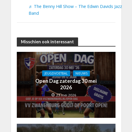
♬ The Benny Hill Show – The Edwin Davids Jazz
Band
Misschien ook interessant
JEUGDVOETBAL
NIEUWS
Open Dag zaterdag 30 mei
2026
23 mei 2026