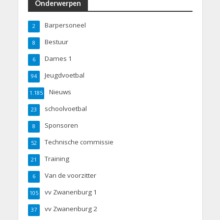
Onderwerpen
Barpersoneel
2
Bestuur
8
Dames 1
6
Jeugdvoetbal
94
Nieuws
1.185
schoolvoetbal
23
Sponsoren
8
Technische commissie
52
Training
21
Van de voorzitter
6
vv Zwanenburg 1
105
vv Zwanenburg 2
37