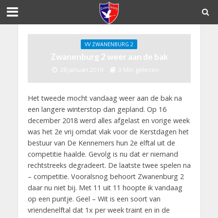
VV ZWANENBURG 2
Zwanenburg 2 weer aan de bak
28 januari 2019
3 Min gelezen
Het tweede mocht vandaag weer aan de bak na
een langere winterstop dan gepland. Op 16
december 2018 werd alles afgelast en vorige week
was het 2e vrij omdat vlak voor de Kerstdagen het
bestuur van De Kennemers hun 2e elftal uit de
competitie haalde. Gevolg is nu dat er niemand
rechtstreeks degradeert. De laatste twee spelen na
– competitie. Vooralsnog behoort Zwanenburg 2
daar nu niet bij. Met 11 uit 11 hoopte ik vandaag
op een puntje. Geel – Wit is een soort van
vriendenelftal dat 1x per week traint en in de