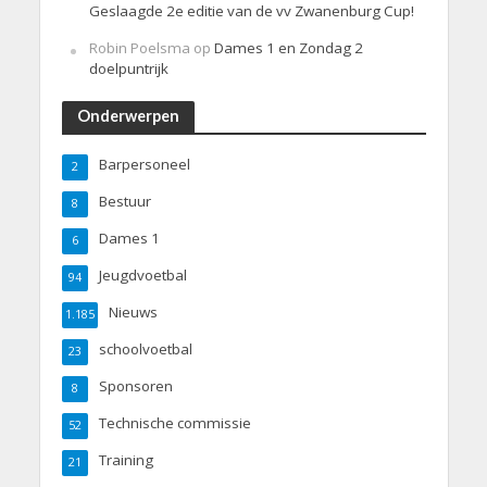
Geslaagde 2e editie van de vv Zwanenburg Cup!
Robin Poelsma
op
Dames 1 en Zondag 2
doelpuntrijk
Onderwerpen
Barpersoneel
2
Bestuur
8
Dames 1
6
Jeugdvoetbal
94
Nieuws
1.185
schoolvoetbal
23
Sponsoren
8
Technische commissie
52
Training
21