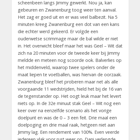
scheenbeen langs Jimmy gewerkt. Nou ja, kan
gebeuren en Zwanenburg toog weer ten aanval.
Het zag er goed uit en er was veel balbezit. Na 5
minuten kreeg Zwanenburg een dot van een kans
die echter werd gekeerd. Er volgde een
ouderwetse scrimmage maar de bal wilde er niet
in. Het overwicht bleef maar het was Geel – Wit dat
zich na 20 minuten voor de tweede keer bij Jimmy
meldde en meteen nog scoorde ook. Balverlies op
het middenveld, waarop twee spelers onder de
maat liepen te voetballen, was hiervan de oorzaak.
Zwanenburg bleef het proberen maar net als alle
voorgaande 11 wedstrijden, hield het bij de 16 van
de tegenstander op. Het oogt leuk maar het levert
niets op. In de 32e minuut stak Geel – Wit nog een
keer over na eenzelfde scenario als het vorige
doelpunt en was de 0 – 3 een feit. Drie maal een
doelpoging en drie maal raak, hetgeen niet aan
Jimmy lag. Een rendement van 100%. Even veerde
iedereen vlak voor rust weer op. Dani verlengde