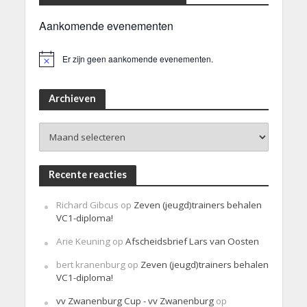
Aankomende evenementen
Er zijn geen aankomende evenementen.
B
e
r
i
Archieven
c
h
Archieven
t
Recente reacties
Richard Gibcus
op
Zeven (jeugd)trainers behalen
VC1-diploma!
Arie Keuning
op
Afscheidsbrief Lars van Oosten
bert kranenburg
op
Zeven (jeugd)trainers behalen
VC1-diploma!
vv Zwanenburg Cup - vv Zwanenburg
op