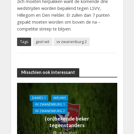
zich moeten herpakken want de komende drie
wedstrijden worden bepalend tegen LSVV,
Hillegom en Den Helder. Er zullen dan 7 punten
gepakt moeten worden om boven de na –
competitie streep te blijven.
Tags
geel wit
vv zwanenburg 2
Misschien ook interessant
DAMES 1
NIEUWS
VV ZWANENBURG 1
VV ZWANENBURG 2
(on)bekende beker
tegenstanders
24 juli 2020