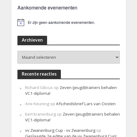
Aankomende evenementen
Er zijn geen aankomende evenementen.
B
e
r
i
Archieven
c
h
Archieven
t
Recente reacties
Richard Gibcus
op
Zeven (jeugd)trainers behalen
VC1-diploma!
Arie Keuning
op
Afscheidsbrief Lars van Oosten
bert kranenburg
op
Zeven (jeugd)trainers behalen
VC1-diploma!
vv Zwanenburg Cup - vv Zwanenburg
op
Geslaagde 2e editie van de vv Zwanenburg Cup!