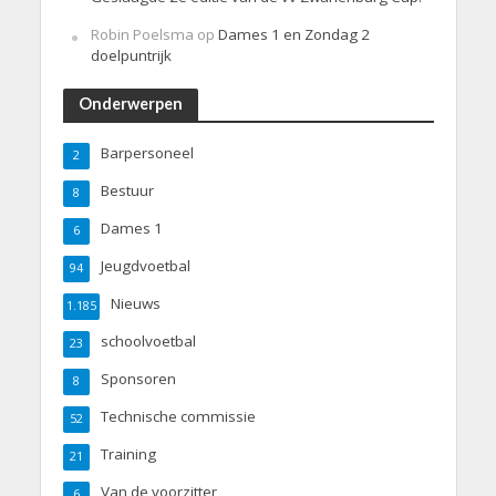
Robin Poelsma
op
Dames 1 en Zondag 2
doelpuntrijk
Onderwerpen
Barpersoneel
2
Bestuur
8
Dames 1
6
Jeugdvoetbal
94
Nieuws
1.185
schoolvoetbal
23
Sponsoren
8
Technische commissie
52
Training
21
Van de voorzitter
6