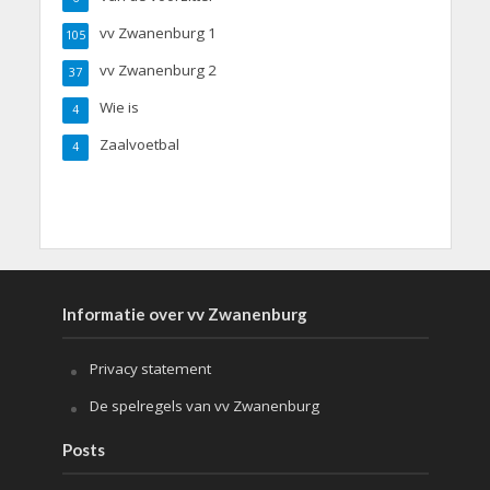
vv Zwanenburg 1
105
vv Zwanenburg 2
37
Wie is
4
Zaalvoetbal
4
Informatie over vv Zwanenburg
Privacy statement
De spelregels van vv Zwanenburg
Posts