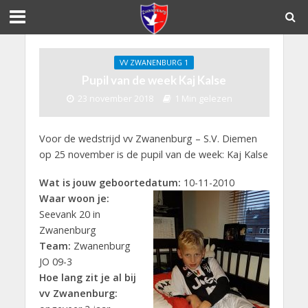
VV ZWANENBURG 1
Pupil van de week Kaj Kalse
23 november 2018
1 Min gelezen
Voor de wedstrijd vv Zwanenburg – S.V. Diemen
op 25 november is de pupil van de week: Kaj Kalse
Wat is jouw geboortedatum:
10-11-2010
Waar woon je:
Seevank 20 in
Zwanenburg
Team:
Zwanenburg
JO 09-3
Hoe lang zit je al bij
vv Zwanenburg: