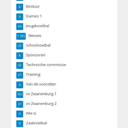
Bestuur
8
Dames 1
6
Jeugdvoetbal
94
Nieuws
1.185
schoolvoetbal
23
Sponsoren
8
Technische commissie
52
Training
21
Van de voorzitter
6
vv Zwanenburg 1
105
vv Zwanenburg 2
37
Wie is
4
Zaalvoetbal
4