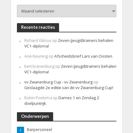
h
Archieven
t
Recente reacties
Richard Gibcus
op
Zeven (jeugd)trainers behalen
VC1-diploma!
Arie Keuning
op
Afscheidsbrief Lars van Oosten
bert kranenburg
op
Zeven (jeugd)trainers behalen
VC1-diploma!
vv Zwanenburg Cup - vv Zwanenburg
op
Geslaagde 2e editie van de vv Zwanenburg Cup!
Robin Poelsma
op
Dames 1 en Zondag 2
doelpuntrijk
Onderwerpen
Barpersoneel
2