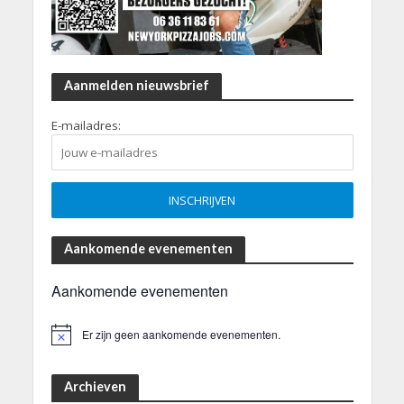
Aanmelden nieuwsbrief
E-mailadres:
Aankomende evenementen
Aankomende evenementen
Er zijn geen aankomende evenementen.
B
e
r
i
Archieven
c