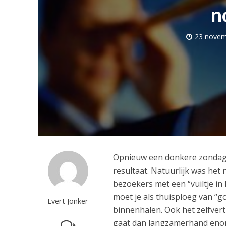
n
23 novem
Opnieuw een donkere zondag 
resultaat. Natuurlijk was het 
bezoekers met een “vuiltje in
moet je als thuisploeg van “g
Evert Jonker
binnenhalen. Ook het zelfver
gaat dan langzamerhand enor