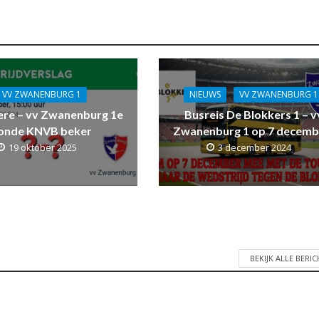
VV ZWANENBURG 1
NIEUWS
VV ZWANENBURG 1
ere – vv Zwanenburg 1e
Busreis De Blokkers 1 – v
onde KNVB beker
Zwanenburg 1 op 7 decemb
19 oktober 2025
3 december 2024
BEKIJK ALLE BERI