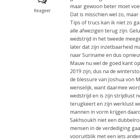
maar gewoon beter moet voe
Reageer
Dat is misschien wel zo, maar
Tips of trucs kan ik niet zo
alle afwezigen terug zijn. Ge
wedstrijd in het tweede meege
later dat zijn inzetbaarheid m
naar Suriname en dus opnieuw 
Mauw nu wel de goed kant op,
2019 zijn, dus na de winterst
de blessure van Joshua von Ma
wenselijk, want daarmee wordt
wedstrijd en is zijn strijdlus
terugkeert en zijn werklust w
mannen in vorm krijgen daard
Sakhsoukh niet een dubbelrol 
mensen in de verdediging ga
vooruitblik met een iets and