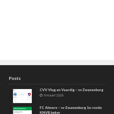
Posts
CVV Vlug en Vaardig – vv Zwanenburg
9 maart 2026
FC Almere – vv Zwanenburg 1e ronde
KNVB beker