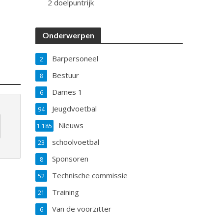
2 doelpuntrijk
Onderwerpen
Barpersoneel
2
Bestuur
8
Dames 1
6
Jeugdvoetbal
94
Nieuws
1.185
schoolvoetbal
23
Sponsoren
8
Technische commissie
52
Training
21
Van de voorzitter
6