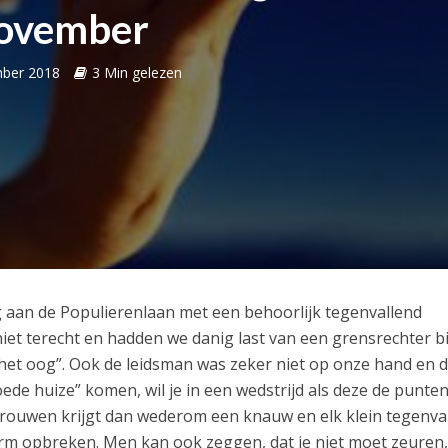
ovember
ber 2018
3 Min gelezen
aan de Populierenlaan met een behoorlijk tegenvallend
niet terecht en hadden we danig last van een grensrechter bi
 het oog”. Ook de leidsman was zeker niet op onze hand en 
oede huize” komen, wil je in een wedstrijd als deze de punte
trouwen krijgt dan wederom een knauw en elk klein tegenval
m opbreken. Men kan ook zeggen, dat je niet moet zeuren