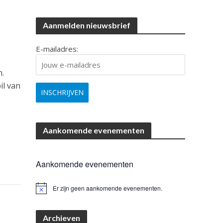
Aanmelden nieuwsbrief
E-mailadres:
n.
il van
Aankomende evenementen
Aankomende evenementen
Er zijn geen aankomende evenementen.
B
e
r
i
Archieven