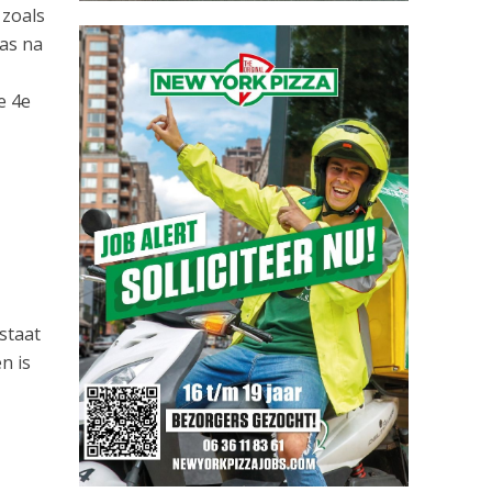
 zoals
pas na
e 4e
staat
n is