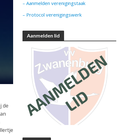
– Aanmelden verenigingstaak
– Protocol verenigingswerk
Aanmelden lid
j de
dan
n
lertje
,