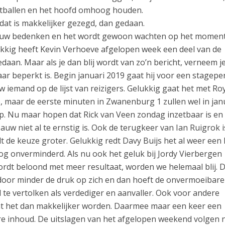
tballen en het hoofd omhoog houden.
 dat is makkelijker gezegd, dan gedaan.
 gauw bedenken en het wordt gewoon wachten op het moment
lukkig heeft Kevin Verhoeve afgelopen week een deel van de
daan. Maar als je dan blij wordt van zo’n bericht, verneem j
aar beperkt is. Begin januari 2019 gaat hij voor een stagepe
iemand op de lijst van reizigers. Gelukkig gaat het met Ro
 maar de eerste minuten in Zwanenburg 1 zullen wel in jan
op. Nu maar hopen dat Rick van Veen zondag inzetbaar is en
uw niet al te ernstig is. Ook de terugkeer van Ian Ruigrok i
 de keuze groter. Gelukkig redt Davy Buijs het al weer een 
t nog onverminderd. Als nu ook het geluk bij Jordy Vierbergen
ordt beloond met meer resultaat, worden we helemaal blij. 
oor minder de druk op zich en dan hoeft de onvermoeibare
te vertolken als verdediger en aanvaller. Ook voor andere
at het dan makkelijker worden. Daarmee maar een keer een
ere inhoud. De uitslagen van het afgelopen weekend volgen 