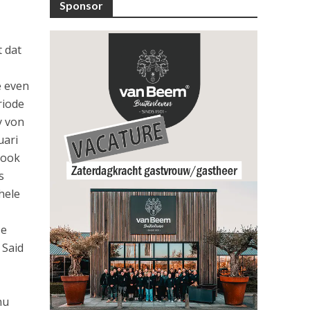
Sponsor
 dat
e even
riode
y von
uari
 ook
s
hele
De
 Said
nu