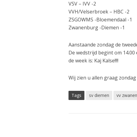
VSV – IVV -2
VVH/Velserbroek – HBC -2
ZSGOWMS -Bloemendaal -1
Zwanenburg -Diemen -1
Aanstaande zondag de tweede 
De wedstrijd begint om 14.00 
de week is: Kaj Kalse!!!!
Wij zien u allen graag zonda
Tags
sv diemen
vv zwanen