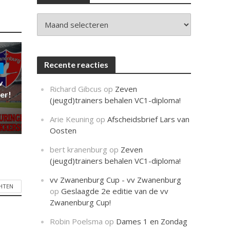
c
h
t
Archieven
Recente reacties
v
Richard Gibcus
op
Zeven
er!
(jeugd)trainers behalen VC1-diploma!
Arie Keuning
op
Afscheidsbrief Lars van
Oosten
bert kranenburg
op
Zeven
(jeugd)trainers behalen VC1-diploma!
vv Zwanenburg Cup - vv Zwanenburg
CHTEN
op
Geslaagde 2e editie van de vv
Zwanenburg Cup!
Robin Poelsma
op
Dames 1 en Zondag