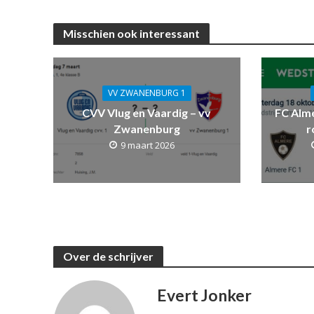
Misschien ook interessant
VV ZWANENBURG 1
CVV Vlug en Vaardig – vv
FC Alm
Zwanenburg
r
9 maart 2026
Over de schrijver
Evert Jonker