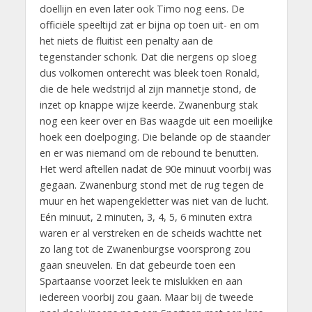
doellijn en even later ook Timo nog eens. De
officiële speeltijd zat er bijna op toen uit- en om
het niets de fluitist een penalty aan de
tegenstander schonk. Dat die nergens op sloeg
dus volkomen onterecht was bleek toen Ronald,
die de hele wedstrijd al zijn mannetje stond, de
inzet op knappe wijze keerde. Zwanenburg stak
nog een keer over en Bas waagde uit een moeilijke
hoek een doelpoging. Die belande op de staander
en er was niemand om de rebound te benutten.
Het werd aftellen nadat de 90e minuut voorbij was
gegaan. Zwanenburg stond met de rug tegen de
muur en het wapengekletter was niet van de lucht.
Eén minuut, 2 minuten, 3, 4, 5, 6 minuten extra
waren er al verstreken en de scheids wachtte net
zo lang tot de Zwanenburgse voorsprong zou
gaan sneuvelen. En dat gebeurde toen een
Spartaanse voorzet leek te mislukken en aan
iedereen voorbij zou gaan. Maar bij de tweede