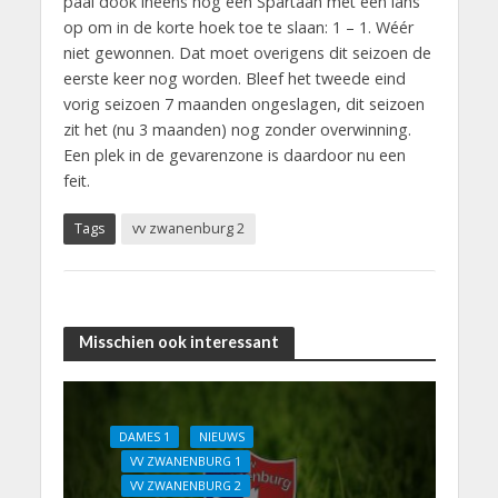
paal dook ineens nog een Spartaan met een lans
op om in de korte hoek toe te slaan: 1 – 1. Wéér
niet gewonnen. Dat moet overigens dit seizoen de
eerste keer nog worden. Bleef het tweede eind
vorig seizoen 7 maanden ongeslagen, dit seizoen
zit het (nu 3 maanden) nog zonder overwinning.
Een plek in de gevarenzone is daardoor nu een
feit.
Tags
vv zwanenburg 2
Misschien ook interessant
DAMES 1
NIEUWS
VV ZWANENBURG 1
VV ZWANENBURG 2