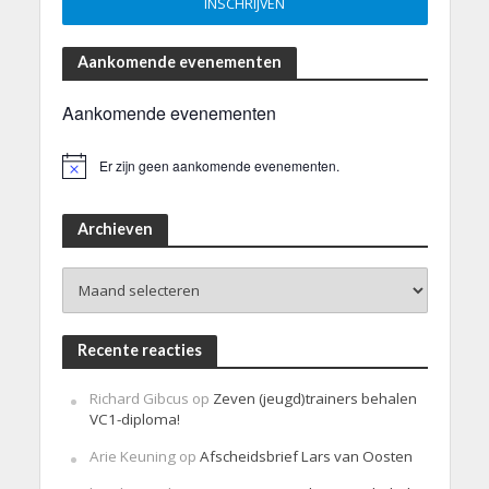
Aankomende evenementen
Aankomende evenementen
Er zijn geen aankomende evenementen.
B
e
r
i
Archieven
c
h
Archieven
t
Recente reacties
Richard Gibcus
op
Zeven (jeugd)trainers behalen
VC1-diploma!
Arie Keuning
op
Afscheidsbrief Lars van Oosten