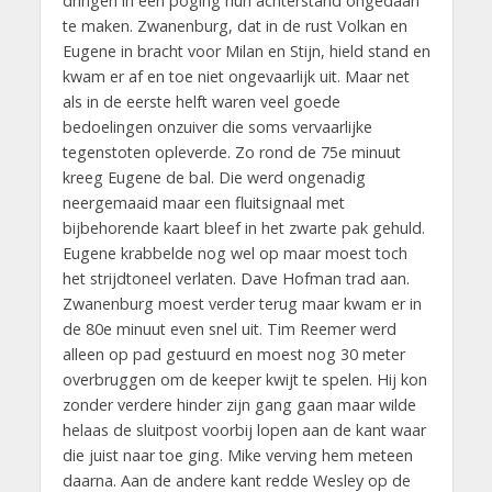
dringen in een poging hun achterstand ongedaan
te maken. Zwanenburg, dat in de rust Volkan en
Eugene in bracht voor Milan en Stijn, hield stand en
kwam er af en toe niet ongevaarlijk uit. Maar net
als in de eerste helft waren veel goede
bedoelingen onzuiver die soms vervaarlijke
tegenstoten opleverde. Zo rond de 75e minuut
kreeg Eugene de bal. Die werd ongenadig
neergemaaid maar een fluitsignaal met
bijbehorende kaart bleef in het zwarte pak gehuld.
Eugene krabbelde nog wel op maar moest toch
het strijdtoneel verlaten. Dave Hofman trad aan.
Zwanenburg moest verder terug maar kwam er in
de 80e minuut even snel uit. Tim Reemer werd
alleen op pad gestuurd en moest nog 30 meter
overbruggen om de keeper kwijt te spelen. Hij kon
zonder verdere hinder zijn gang gaan maar wilde
helaas de sluitpost voorbij lopen aan de kant waar
die juist naar toe ging. Mike verving hem meteen
daarna. Aan de andere kant redde Wesley op de