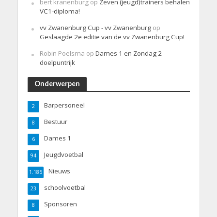
bert kranenburg
op
Zeven (jeugd)trainers behalen
VC1-diploma!
vv Zwanenburg Cup - vv Zwanenburg
op
Geslaagde 2e editie van de vv Zwanenburg Cup!
Robin Poelsma
op
Dames 1 en Zondag 2
doelpuntrijk
Onderwerpen
Barpersoneel
2
Bestuur
8
Dames 1
6
Jeugdvoetbal
94
Nieuws
1.185
schoolvoetbal
23
Sponsoren
8