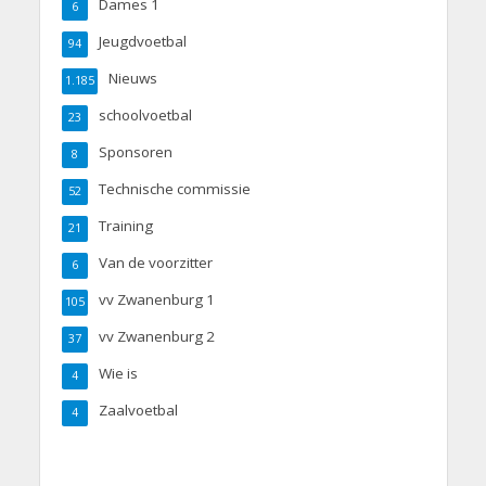
Dames 1
6
Jeugdvoetbal
94
Nieuws
1.185
schoolvoetbal
23
Sponsoren
8
Technische commissie
52
Training
21
Van de voorzitter
6
vv Zwanenburg 1
105
vv Zwanenburg 2
37
Wie is
4
Zaalvoetbal
4