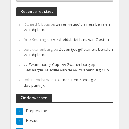
Recente reacties
Richard Gibcus
op
Zeven (jeugd)trainers behalen
VC1-diploma!
Arie Keuning
op
Afscheidsbrief Lars van Oosten
bert kranenburg
op
Zeven (jeugd)trainers behalen
VC1-diploma!
vv Zwanenburg Cup - vv Zwanenburg
op
Geslaagde 2e editie van de vv Zwanenburg Cup!
Robin Poelsma
op
Dames 1 en Zondag 2
doelpuntrijk
Onderwerpen
Barpersoneel
2
Bestuur
8