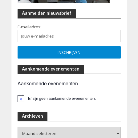
Aanmelden nieuwsbrief
E-mailadres:
Aankomende evenementen
Aankomende evenementen
Er zijn geen aankomende evenementen.
B
e
r
i
Archieven
c
h
Archieven
t