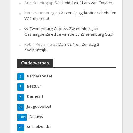
Arie Keuning
op
Afscheidsbrief Lars van Oosten
bert kranenburg
op
Zeven (jeugd)trainers behalen
VC1-diploma!
vv Zwanenburg Cup - vv Zwanenburg
op
Geslaagde 2e editie van de vv Zwanenburg Cup!
Robin Poelsma
op
Dames 1 en Zondag 2
doelpuntrijk
Onderwerpen
Barpersoneel
2
Bestuur
8
Dames 1
6
Jeugdvoetbal
94
Nieuws
1.185
schoolvoetbal
23