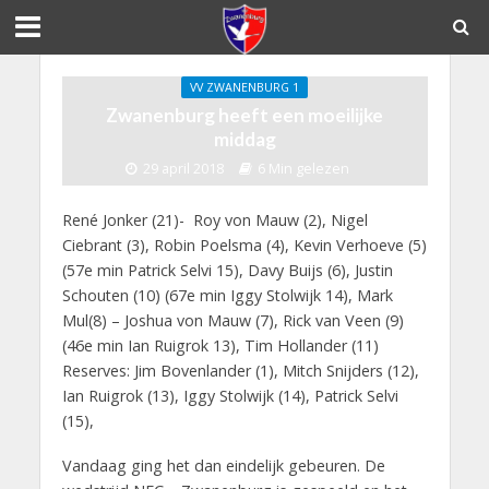
VV ZWANENBURG 1
Zwanenburg heeft een moeilijke
middag
29 april 2018
6 Min gelezen
René Jonker (21)- Roy von Mauw (2), Nigel
Ciebrant (3), Robin Poelsma (4), Kevin Verhoeve (5)
(57e min Patrick Selvi 15), Davy Buijs (6), Justin
Schouten (10) (67e min Iggy Stolwijk 14), Mark
Mul(8) – Joshua von Mauw (7), Rick van Veen (9)
(46e min Ian Ruigrok 13), Tim Hollander (11)
Reserves: Jim Bovenlander (1), Mitch Snijders (12),
Ian Ruigrok (13), Iggy Stolwijk (14), Patrick Selvi
(15),
Vandaag ging het dan eindelijk gebeuren. De