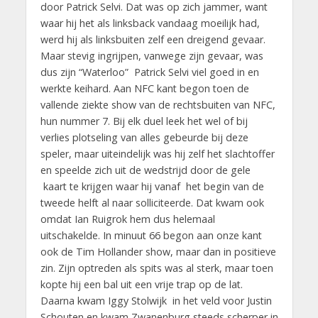
door Patrick Selvi. Dat was op zich jammer, want
waar hij het als linksback vandaag moeilijk had,
werd hij als linksbuiten zelf een dreigend gevaar.
Maar stevig ingrijpen, vanwege zijn gevaar, was
dus zijn “Waterloo” Patrick Selvi viel goed in en
werkte keihard. Aan NFC kant begon toen de
vallende ziekte show van de rechtsbuiten van NFC,
hun nummer 7. Bij elk duel leek het wel of bij
verlies plotseling van alles gebeurde bij deze
speler, maar uiteindelijk was hij zelf het slachtoffer
en speelde zich uit de wedstrijd door de gele
kaart te krijgen waar hij vanaf het begin van de
tweede helft al naar solliciteerde. Dat kwam ook
omdat Ian Ruigrok hem dus helemaal
uitschakelde. In minuut 66 begon aan onze kant
ook de Tim Hollander show, maar dan in positieve
zin. Zijn optreden als spits was al sterk, maar toen
kopte hij een bal uit een vrije trap op de lat.
Daarna kwam Iggy Stolwijk in het veld voor Justin
Schouten en kwam Zwanenburg steeds scherper in