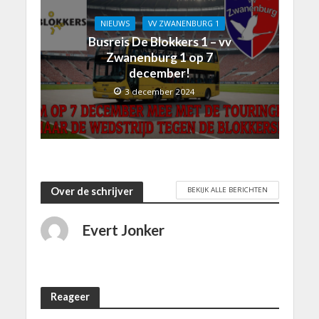
NIEUWS
VV ZWANENBURG 1
Busreis De Blokkers 1 – vv
Zwanenburg 1 op 7
december!
3 december 2024
BEKIJK ALLE BERICHTEN
Over de schrijver
Evert Jonker
Reageer