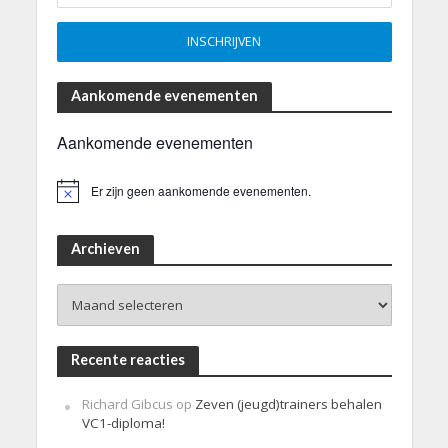
Aankomende evenementen
Aankomende evenementen
Er zijn geen aankomende evenementen.
B
e
r
i
Archieven
c
h
Archieven
t
Recente reacties
Richard Gibcus
op
Zeven (jeugd)trainers behalen
VC1-diploma!