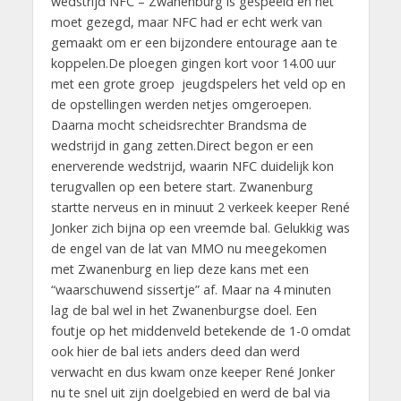
wedstrijd NFC – Zwanenburg is gespeeld en het
moet gezegd, maar NFC had er echt werk van
gemaakt om er een bijzondere entourage aan te
koppelen.De ploegen gingen kort voor 14.00 uur
met een grote groep jeugdspelers het veld op en
de opstellingen werden netjes omgeroepen.
Daarna mocht scheidsrechter Brandsma de
wedstrijd in gang zetten.Direct begon er een
enerverende wedstrijd, waarin NFC duidelijk kon
terugvallen op een betere start. Zwanenburg
startte nerveus en in minuut 2 verkeek keeper René
Jonker zich bijna op een vreemde bal. Gelukkig was
de engel van de lat van MMO nu meegekomen
met Zwanenburg en liep deze kans met een
“waarschuwend sissertje” af. Maar na 4 minuten
lag de bal wel in het Zwanenburgse doel. Een
foutje op het middenveld betekende de 1-0 omdat
ook hier de bal iets anders deed dan werd
verwacht en dus kwam onze keeper René Jonker
nu te snel uit zijn doelgebied en werd de bal via