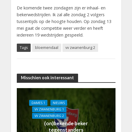
De komende twee zondagen zijn er inhaal- en
bekerwedstrijden. Ik zal alle zondag 2 volgers
tussentijds op de hoogte houden. Op zondag 13
mei gaat de competitie weer verder en heeft
iedereen 19 wedstrijden gespeeld.
Tags
bloemendaal
vv zwanenburg 2
Misschien ook interessant
DAMES 1
NIEUWS
VV ZWANENBURG 1
VV ZWANENBURG 2
(on)bekende beker
tegenstanders