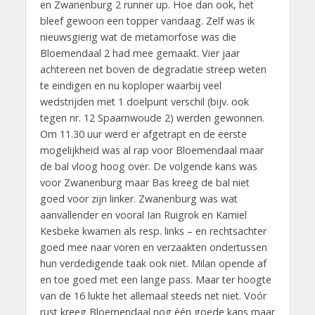
en Zwanenburg 2 runner up. Hoe dan ook, het
bleef gewoon een topper vandaag. Zelf was ik
nieuwsgierig wat de metamorfose was die
Bloemendaal 2 had mee gemaakt. Vier jaar
achtereen net boven de degradatie streep weten
te eindigen en nu koploper waarbij veel
wedstrijden met 1 doelpunt verschil (bijv. ook
tegen nr. 12 Spaarnwoude 2) werden gewonnen.
Om 11.30 uur werd er afgetrapt en de eerste
mogelijkheid was al rap voor Bloemendaal maar
de bal vloog hoog over. De volgende kans was
voor Zwanenburg maar Bas kreeg de bal niet
goed voor zijn linker. Zwanenburg was wat
aanvallender en vooral Ian Ruigrok en Kamiel
Kesbeke kwamen als resp. links – en rechtsachter
goed mee naar voren en verzaakten ondertussen
hun verdedigende taak ook niet. Milan opende af
en toe goed met een lange pass. Maar ter hoogte
van de 16 lukte het allemaal steeds net niet. Voór
rust kreeg Bloemendaal nog één goede kans maar