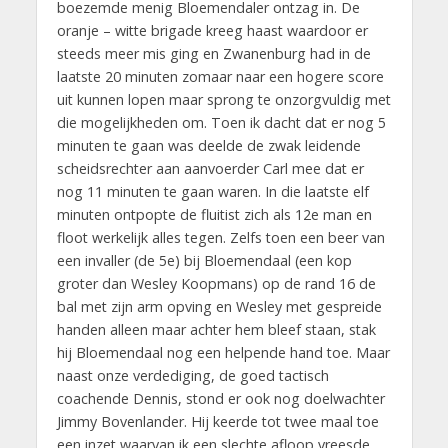
boezemde menig Bloemendaler ontzag in. De
oranje – witte brigade kreeg haast waardoor er
steeds meer mis ging en Zwanenburg had in de
laatste 20 minuten zomaar naar een hogere score
uit kunnen lopen maar sprong te onzorgvuldig met
die mogelijkheden om. Toen ik dacht dat er nog 5
minuten te gaan was deelde de zwak leidende
scheidsrechter aan aanvoerder Carl mee dat er
nog 11 minuten te gaan waren. In die laatste elf
minuten ontpopte de fluitist zich als 12e man en
floot werkelijk alles tegen. Zelfs toen een beer van
een invaller (de 5e) bij Bloemendaal (een kop
groter dan Wesley Koopmans) op de rand 16 de
bal met zijn arm opving en Wesley met gespreide
handen alleen maar achter hem bleef staan, stak
hij Bloemendaal nog een helpende hand toe. Maar
naast onze verdediging, de goed tactisch
coachende Dennis, stond er ook nog doelwachter
Jimmy Bovenlander. Hij keerde tot twee maal toe
een inzet waarvan ik een slechte afloop vreesde.