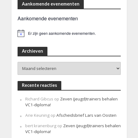
Aankomende evenementen
Aankomende evenementen
Er zijn geen aankomende evenementen.
B
e
r
i
Archieven
c
h
Archieven
t
Recente reacties
Richard Gibcus
op
Zeven (jeugd)trainers behalen
VC1-diploma!
Arie Keuning
op
Afscheidsbrief Lars van Oosten
bert kranenburg
op
Zeven (jeugd)trainers behalen
VC1-diploma!