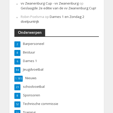
vv Zwanenburg Cup - vv Zwanenburg
op
Geslaagde 2e editie van de vv Zwanenburg Cup!
Robin Poelsma
op
Dames 1 en Zondag 2
doelpuntrijk
Onderwerpen
Barpersoneel
2
Bestuur
8
Dames 1
6
Jeugdvoetbal
94
Nieuws
1.185
schoolvoetbal
23
Sponsoren
8
Technische commissie
52
Training
21