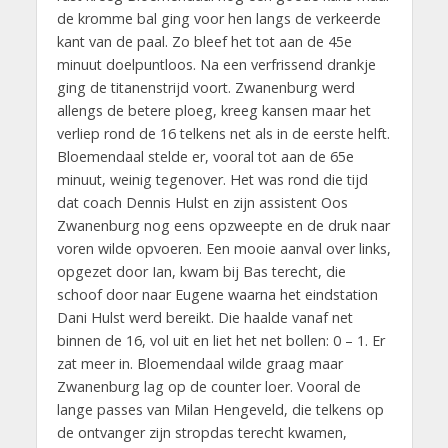
de kromme bal ging voor hen langs de verkeerde
kant van de paal. Zo bleef het tot aan de 45e
minuut doelpuntloos. Na een verfrissend drankje
ging de titanenstrijd voort. Zwanenburg werd
allengs de betere ploeg, kreeg kansen maar het
verliep rond de 16 telkens net als in de eerste helft.
Bloemendaal stelde er, vooral tot aan de 65e
minuut, weinig tegenover. Het was rond die tijd
dat coach Dennis Hulst en zijn assistent Oos
Zwanenburg nog eens opzweepte en de druk naar
voren wilde opvoeren. Een mooie aanval over links,
opgezet door Ian, kwam bij Bas terecht, die
schoof door naar Eugene waarna het eindstation
Dani Hulst werd bereikt. Die haalde vanaf net
binnen de 16, vol uit en liet het net bollen: 0 – 1. Er
zat meer in. Bloemendaal wilde graag maar
Zwanenburg lag op de counter loer. Vooral de
lange passes van Milan Hengeveld, die telkens op
de ontvanger zijn stropdas terecht kwamen,