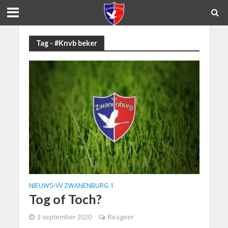
Tag - #Knvb beker
NIEUWS
VV ZWANENBURG 1
•
Tog of Toch?
3 september 2020
Reageer