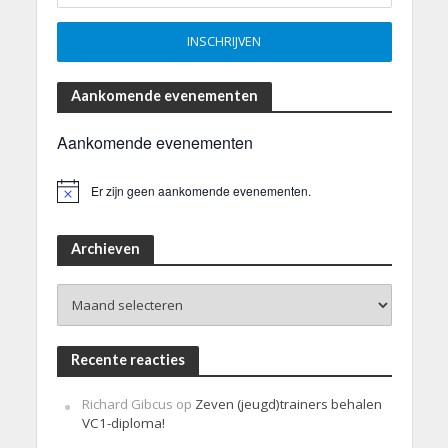
Aankomende evenementen
Aankomende evenementen
Er zijn geen aankomende evenementen.
B
e
r
i
Archieven
c
h
Archieven
t
Recente reacties
Richard Gibcus
op
Zeven (jeugd)trainers behalen
VC1-diploma!