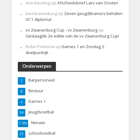
Arie Keuning
op
Afscheidsbrief Lars van Oosten
bert kranenburg
op
Zeven (jeugd)trainers behalen
VC1-diploma!
vv Zwanenburg Cup - vv Zwanenburg
op
Geslaagde 2e editie van de vv Zwanenburg Cup!
Robin Poelsma
op
Dames 1 en Zondag 2
doelpuntrijk
Onderwerpen
Barpersoneel
2
Bestuur
8
Dames 1
6
Jeugdvoetbal
94
Nieuws
1.185
schoolvoetbal
23