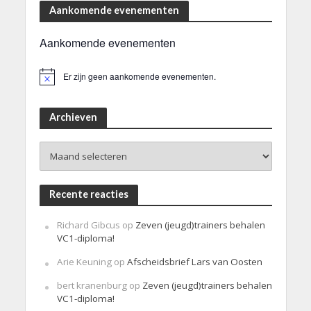
Aankomende evenementen
Aankomende evenementen
Er zijn geen aankomende evenementen.
B
e
r
i
Archieven
c
h
Archieven
t
Recente reacties
Richard Gibcus
op
Zeven (jeugd)trainers behalen
VC1-diploma!
Arie Keuning
op
Afscheidsbrief Lars van Oosten
bert kranenburg
op
Zeven (jeugd)trainers behalen
VC1-diploma!