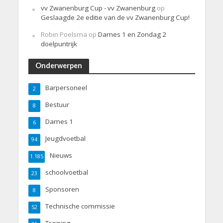
vv Zwanenburg Cup - vv Zwanenburg
op
Geslaagde 2e editie van de vv Zwanenburg Cup!
Robin Poelsma
op
Dames 1 en Zondag 2
doelpuntrijk
Onderwerpen
Barpersoneel
2
Bestuur
8
Dames 1
6
Jeugdvoetbal
94
Nieuws
1.185
schoolvoetbal
23
Sponsoren
8
Technische commissie
52
Training