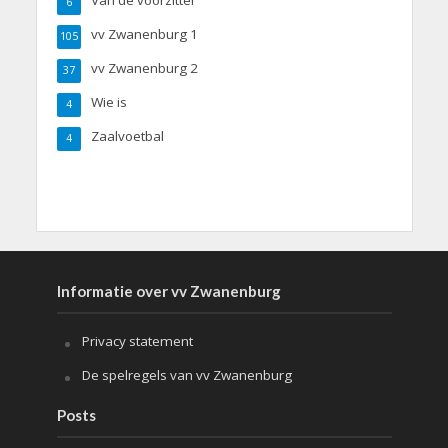
6
vv Zwanenburg 1
105
vv Zwanenburg 2
37
Wie is
4
Zaalvoetbal
4
Informatie over vv Zwanenburg
Privacy statement
De spelregels van vv Zwanenburg
Posts