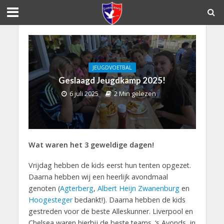
JEUGDVOETBAL
Geslaagd Jeugdkamp 2025!
6 juli 2025
2 Min gelezen
Wat waren het 3 geweldige dagen!
Vrijdag hebben de kids eerst hun tenten opgezet.
Daarna hebben wij een heerlijk avondmaal
genoten (
Agterberg
,
Albert Heijn Zwanenburg
en
Hoogesteger
bedankt!). Daarna hebben de kids
gestreden voor de beste Alleskunner. Liverpool en
Chelsea waren hierbij de beste teams. ‘s Avonds, in