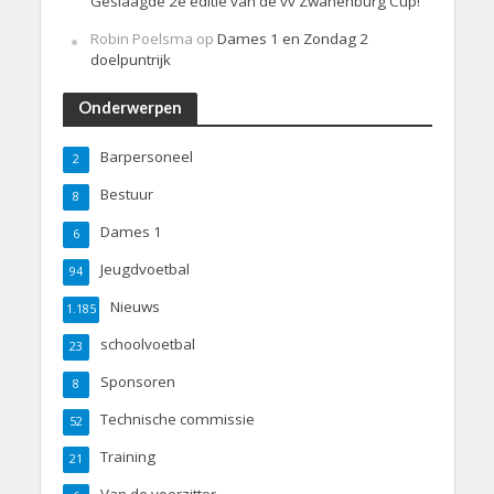
Geslaagde 2e editie van de vv Zwanenburg Cup!
Robin Poelsma
op
Dames 1 en Zondag 2
doelpuntrijk
Onderwerpen
Barpersoneel
2
Bestuur
8
Dames 1
6
Jeugdvoetbal
94
Nieuws
1.185
schoolvoetbal
23
Sponsoren
8
Technische commissie
52
Training
21
Van de voorzitter