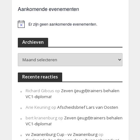
Aankomende evenementen
Er zijn geen aankomende evenementen.
B
e
r
i
Archieven
c
h
Archieven
t
Recente reacties
Richard Gibcus
op
Zeven (jeugd)trainers behalen
VC1-diploma!
Arie Keuning
op
Afscheidsbrief Lars van Oosten
bert kranenburg
op
Zeven (jeugd)trainers behalen
VC1-diploma!
vv Zwanenburg Cup - vv Zwanenburg
op