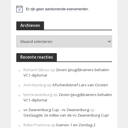
Er zijn geen aankomende evenementen.
B
e
r
i
Archieven
c
h
Archieven
t
Recente reacties
Richard Gibcus
op
Zeven (jeugd)trainers behalen
VC1-diploma!
Arie Keuning
op
Afscheidsbrief Lars van Oosten
bert kranenburg
op
Zeven (jeugd)trainers behalen
VC1-diploma!
vv Zwanenburg Cup - vv Zwanenburg
op
Geslaagde 2e editie van de vv Zwanenburg Cup!
Robin Poelsma
op
Dames 1 en Zondag 2