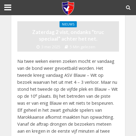
NIEUWS
Zaterdag 2 vist, ondanks “truc
speciaal” achter het net.
3 mei 2025
5 Min gelezen
Na twee weken eieren zoeken mocht er vandaag
van de bond weer gevoetbald worden. Het
tweede kreeg vandaag ASV Blauw – Wit op
bezoek waarvan het uit met 4 – 3 verloor. Maar nu
stond het tweede op de vijfde plek en Blauw – Wit
e
op de 10
plaats. Bij het betreden van de piste
was er van enig Blauw en wit niets te bespeuren.
Elf geheel in het zwart gehulde spelers van
Marokkaanse afkomst maakten hun opwachting.
Vanaf de aftrap drongen de bezoekers meteen
aan en kregen in de eerste vijf minuten al twee