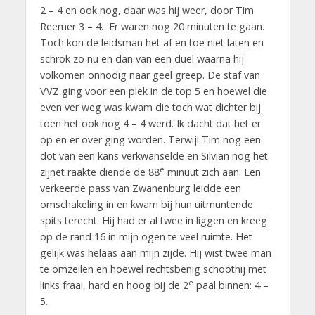
2 – 4 en ook nog, daar was hij weer, door Tim
Reemer 3 – 4. Er waren nog 20 minuten te gaan.
Toch kon de leidsman het af en toe niet laten en
schrok zo nu en dan van een duel waarna hij
volkomen onnodig naar geel greep. De staf van
VVZ ging voor een plek in de top 5 en hoewel die
even ver weg was kwam die toch wat dichter bij
toen het ook nog 4 – 4 werd. Ik dacht dat het er
op en er over ging worden. Terwijl Tim nog een
dot van een kans verkwanselde en Silvian nog het
e
zijnet raakte diende de 88
minuut zich aan. Een
verkeerde pass van Zwanenburg leidde een
omschakeling in en kwam bij hun uitmuntende
spits terecht. Hij had er al twee in liggen en kreeg
op de rand 16 in mijn ogen te veel ruimte. Het
gelijk was helaas aan mijn zijde. Hij wist twee man
te omzeilen en hoewel rechtsbenig schoothij met
e
links fraai, hard en hoog bij de 2
paal binnen: 4 –
5.