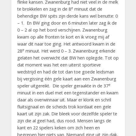
flinke kansen. Zwanenburg had niet veel in de melk
e
te brokkelen en zag in de 8
minuut dat de
behendige BW spits zijn derde kans wel benutte: 0
– 1. En BW ging door en 6 minuten later zag ik de
0 – 2 al op het bord verschijnen. Zwanenburg
kwam op alle fronten te kort en ik vroeg mij af
waar dit naar toe ging. Het antwoord kwam in de
e
28
minuut. Het werd 0 – 3. Zwanenburg erkende
gelaten het overwicht dat BW hen oplegde. Tot op
dat moment was het een uiterst sportieve
wedstrijd en had de tot dan toe goede leidsman
bij vergissing één gele kaart aan een Zwanenburg
e
speler uitgereikt. Die speler geraakte in de 37
minuut in een duel met een tegenstander en kwam
daar als overwinnaar uit. Maar er klonk en schril
fluitsignaal en de scheids trok kordaat een gele
kaart uit zijn zak. Die bleek voor dezelfde speler te
zijn die al geel had, dus rood. Mensen langs de
kant en 22 spelers keken om zich heen en
begrepen hier niets van. Niemand ging uit zijn dak,