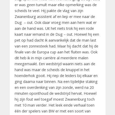
er was geen tumult maar elke opmerking was de
scheids te veel. Hij pakte de vlag van zijn
Zwanenburg assistent af en liep er mee naar de
Dug – out. Ook daar vroeg men aan hem wat er
aan de hand was. Uit het niets trok hij een rode
kaart naar iemand in de Dug – out. Hoewel hij een
pet op had dacht ik aanvankelijk dat de man last
van een zonnesteek had. Maar hij dacht dat hij de
finale van de Europa cup aan het fluiten was. Ook
dit heb ik in mijn carrière al meerdere malen
meegemaakt. Een wedstrijd waarin niets aan de
hand was maar de scheids de knuppel in het
hoenderhok gooit. Hij riep de leiders bij elkaar en
ging daarna naar binnen. Na een tijdelijke staking
en een overdenking van zijn zonde, werd na 20
minuten oponthoud de wedstrijd hervat. Hoewel
hij zijn fout wel toegaf moest Zwanenburg toch
met 10 man verder. Het leek einde verhaal toen
één der spelers van BW er met een soort van