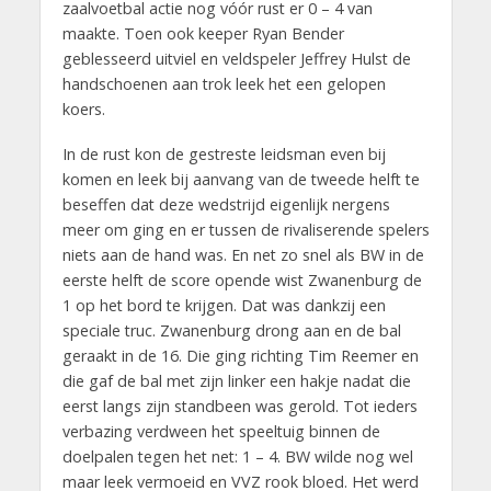
zaalvoetbal actie nog vóór rust er 0 – 4 van
maakte. Toen ook keeper Ryan Bender
geblesseerd uitviel en veldspeler Jeffrey Hulst de
handschoenen aan trok leek het een gelopen
koers.
In de rust kon de gestreste leidsman even bij
komen en leek bij aanvang van de tweede helft te
beseffen dat deze wedstrijd eigenlijk nergens
meer om ging en er tussen de rivaliserende spelers
niets aan de hand was. En net zo snel als BW in de
eerste helft de score opende wist Zwanenburg de
1 op het bord te krijgen. Dat was dankzij een
speciale truc. Zwanenburg drong aan en de bal
geraakt in de 16. Die ging richting Tim Reemer en
die gaf de bal met zijn linker een hakje nadat die
eerst langs zijn standbeen was gerold. Tot ieders
verbazing verdween het speeltuig binnen de
doelpalen tegen het net: 1 – 4. BW wilde nog wel
maar leek vermoeid en VVZ rook bloed. Het werd