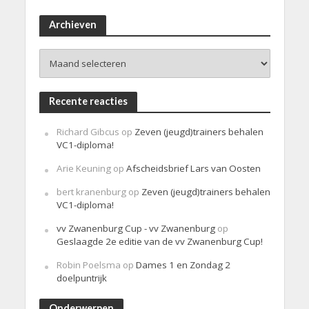
e
r
i
Archieven
c
h
Archieven
t
Recente reacties
Richard Gibcus
op
Zeven (jeugd)trainers behalen
VC1-diploma!
Arie Keuning
op
Afscheidsbrief Lars van Oosten
bert kranenburg
op
Zeven (jeugd)trainers behalen
VC1-diploma!
vv Zwanenburg Cup - vv Zwanenburg
op
Geslaagde 2e editie van de vv Zwanenburg Cup!
Robin Poelsma
op
Dames 1 en Zondag 2
doelpuntrijk
Onderwerpen