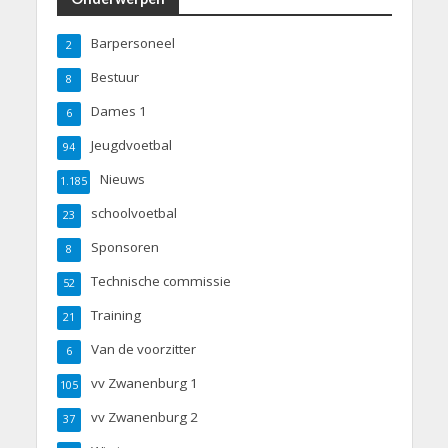
Barpersoneel
2
Bestuur
8
Dames 1
6
Jeugdvoetbal
94
Nieuws
1.185
schoolvoetbal
23
Sponsoren
8
Technische commissie
52
Training
21
Van de voorzitter
6
vv Zwanenburg 1
105
vv Zwanenburg 2
37