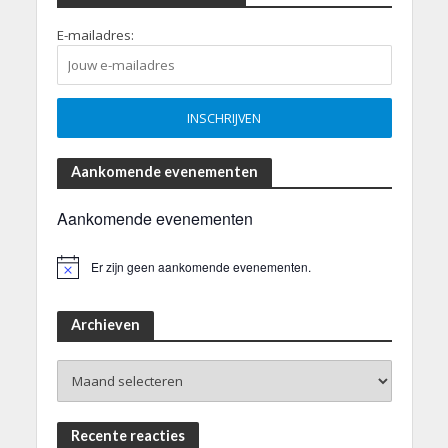
E-mailadres:
Aankomende evenementen
Aankomende evenementen
Er zijn geen aankomende evenementen.
B
e
r
i
Archieven
c
h
Archieven
t
Recente reacties