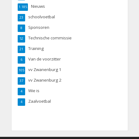
Nieuws
1.185
schoolvoetbal
23
Sponsoren
8
Technische commissie
52
Training
21
Van de voorzitter
6
vv Zwanenburg 1
105
vv Zwanenburg 2
37
Wie is
4
Zaalvoetbal
4