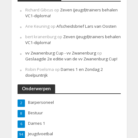
Richard Gibcus
op
Zeven (jeugd)trainers behalen
VC1-diploma!
Arie Keuning
op
Afscheidsbrief Lars van Oosten
bert kranenburg
op
Zeven (jeugd)trainers behalen
VC1-diploma!
vv Zwanenburg Cup - vv Zwanenburg
op
Geslaagde 2e editie van de vv Zwanenburg Cup!
Robin Poelsma
op
Dames 1 en Zondag 2
doelpuntrijk
Onderwerpen
Barpersoneel
2
Bestuur
8
Dames 1
6
Jeugdvoetbal
94