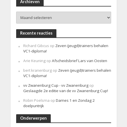
i
Archieven
c
h
Archieven
t
Recente reacties
Richard Gibcus
op
Zeven (jeugd)trainers behalen
VC1-diploma!
Arie Keuning
op
Afscheidsbrief Lars van Oosten
bert kranenburg
op
Zeven (jeugd)trainers behalen
VC1-diploma!
vv Zwanenburg Cup - vv Zwanenburg
op
Geslaagde 2e editie van de vv Zwanenburg Cup!
Robin Poelsma
op
Dames 1 en Zondag 2
doelpuntrijk
Onderwerpen