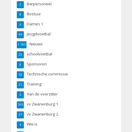
Barpersoneel
2
Bestuur
8
Dames 1
6
Jeugdvoetbal
94
Nieuws
1.185
schoolvoetbal
23
Sponsoren
8
Technische commissie
52
Training
21
Van de voorzitter
6
vv Zwanenburg 1
105
vv Zwanenburg 2
37
Wie is
4