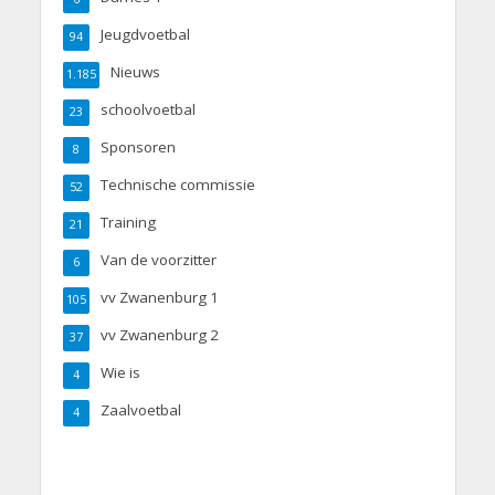
Jeugdvoetbal
94
Nieuws
1.185
schoolvoetbal
23
Sponsoren
8
Technische commissie
52
Training
21
Van de voorzitter
6
vv Zwanenburg 1
105
vv Zwanenburg 2
37
Wie is
4
Zaalvoetbal
4