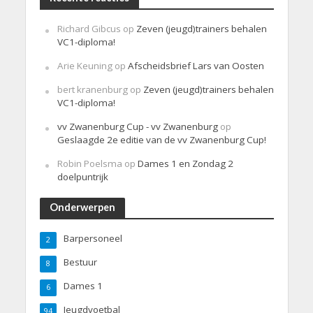
Richard Gibcus
op
Zeven (jeugd)trainers behalen
VC1-diploma!
Arie Keuning
op
Afscheidsbrief Lars van Oosten
bert kranenburg
op
Zeven (jeugd)trainers behalen
VC1-diploma!
vv Zwanenburg Cup - vv Zwanenburg
op
Geslaagde 2e editie van de vv Zwanenburg Cup!
Robin Poelsma
op
Dames 1 en Zondag 2
doelpuntrijk
Onderwerpen
Barpersoneel
2
Bestuur
8
Dames 1
6
Jeugdvoetbal
94