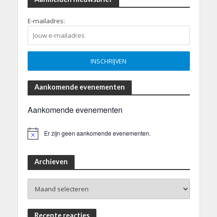
E-mailadres:
Aankomende evenementen
Aankomende evenementen
Er zijn geen aankomende evenementen.
B
e
r
i
Archieven
c
h
Archieven
t
Recente reacties