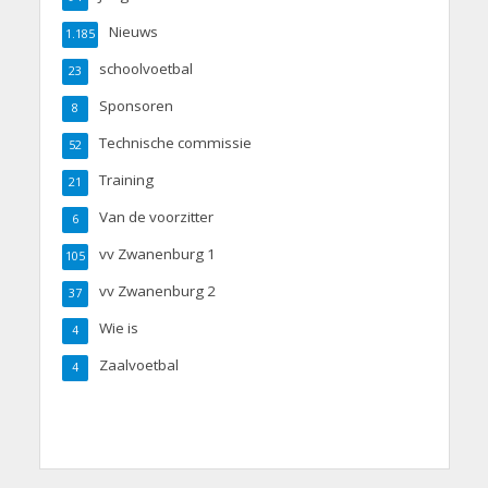
Nieuws
1.185
schoolvoetbal
23
Sponsoren
8
Technische commissie
52
Training
21
Van de voorzitter
6
vv Zwanenburg 1
105
vv Zwanenburg 2
37
Wie is
4
Zaalvoetbal
4