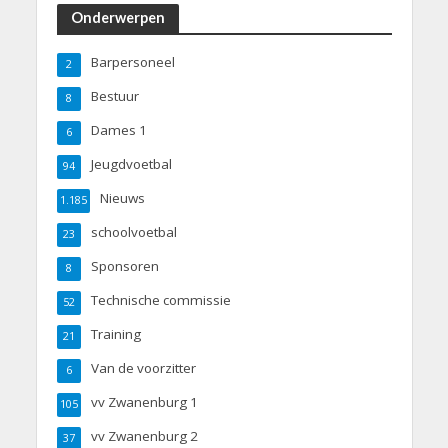
Onderwerpen
Barpersoneel
2
Bestuur
8
Dames 1
6
Jeugdvoetbal
94
Nieuws
1.185
schoolvoetbal
23
Sponsoren
8
Technische commissie
52
Training
21
Van de voorzitter
6
vv Zwanenburg 1
105
vv Zwanenburg 2
37