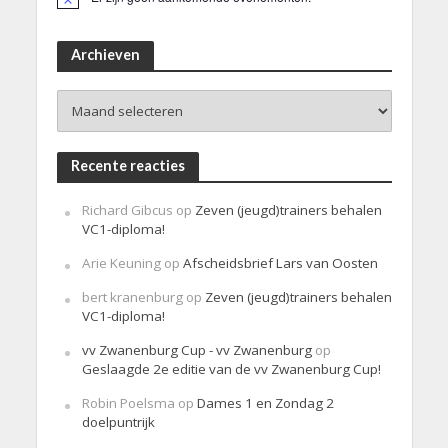
B
e
r
i
Archieven
c
h
Archieven
t
Recente reacties
Richard Gibcus
op
Zeven (jeugd)trainers behalen
VC1-diploma!
Arie Keuning
op
Afscheidsbrief Lars van Oosten
bert kranenburg
op
Zeven (jeugd)trainers behalen
VC1-diploma!
vv Zwanenburg Cup - vv Zwanenburg
op
Geslaagde 2e editie van de vv Zwanenburg Cup!
Robin Poelsma
op
Dames 1 en Zondag 2
doelpuntrijk