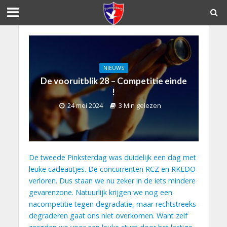
NIEUWS
De vooruitblik 28 – Competitie einde
!
24 mei 2024
3 Min gelezen
De tweede Pinksterdag was duidelijk een dag met
leuke cadeautjes. De concurrenten RCZ en RKEDO
verloren. Dus staan we nu zeker in de iets mindere
gevarenzone. Natuurlijk krijgen we nog een
nacompetitie tegen degradatie, maar rechtstreeks
degraderen gaat ons niet overkomen. Want zelf