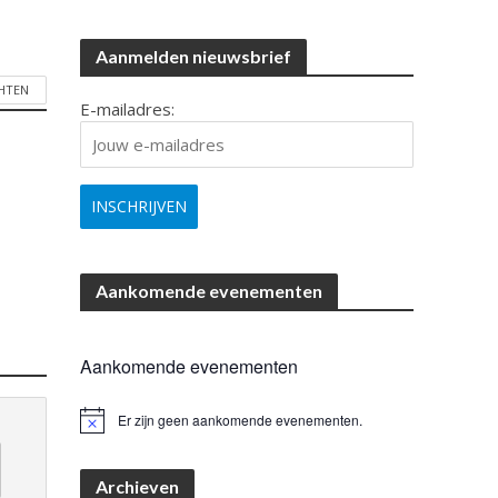
Aanmelden nieuwsbrief
CHTEN
E-mailadres:
Aankomende evenementen
Aankomende evenementen
Er zijn geen aankomende evenementen.
B
e
r
i
Archieven