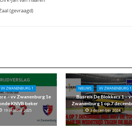
 Zaal (gevraagd)
VV ZWANENBURG 1
NIEUWS
VV ZWANENBURG 1
ere – vv Zwanenburg 1e
Busreis De Blokkers 1 – v
onde KNVB beker
Zwanenburg 1 op 7 decemb
19 oktober 2025
3 december 2024