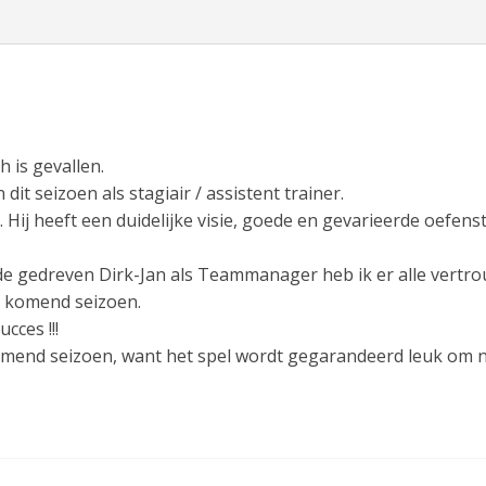
 is gevallen.
it seizoen als stagiair / assistent trainer.
s. Hij heeft een duidelijke visie, goede en gevarieerde oefens
de gedreven Dirk-Jan als Teammanager heb ik er alle vertr
n komend seizoen.
cces !!!
 komend seizoen, want het spel wordt gegarandeerd leuk om 