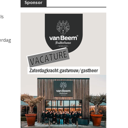
Sponsor
ls
terdag