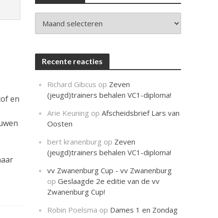
c
h
t
Archieven
Recente reacties
Richard Gibcus
op
Zeven
(jeugd)trainers behalen VC1-diploma!
tof en
Arie Keuning
op
Afscheidsbrief Lars van
ouwen
Oosten
bert kranenburg
op
Zeven
(jeugd)trainers behalen VC1-diploma!
naar
vv Zwanenburg Cup - vv Zwanenburg
op
Geslaagde 2e editie van de vv
Zwanenburg Cup!
Robin Poelsma
op
Dames 1 en Zondag