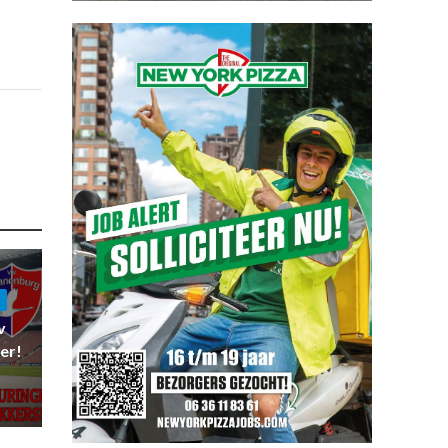
v
er!