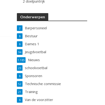
2 doelpuntrijk
Onderwerpen
Barpersoneel
2
Bestuur
8
Dames 1
6
Jeugdvoetbal
94
Nieuws
1.185
schoolvoetbal
23
Sponsoren
8
Technische commissie
52
Training
21
Van de voorzitter
6