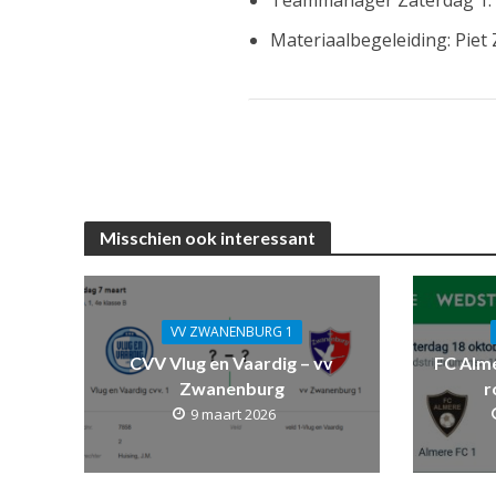
Materiaalbegeleiding: Piet
Misschien ook interessant
VV ZWANENBURG 1
CVV Vlug en Vaardig – vv
FC Alm
Zwanenburg
r
9 maart 2026