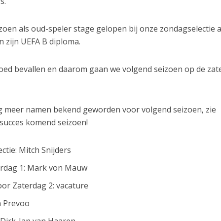
s.
zoen als oud-speler stage gelopen bij onze zondagselectie a
n zijn UEFA B diploma.
 goed bevallen en daarom gaan we volgend seizoen op de za
 nog meer namen bekend geworden voor volgend seizoen, zie
l succes komend seizoen!
ctie: Mitch Snijders
terdag 1: Mark von Mauw
oor Zaterdag 2: vacature
n Prevoo
Dirk-Jan van Haaren