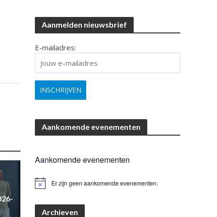
Aanmelden nieuwsbrief
E-mailadres:
Aankomende evenementen
Aankomende evenementen
Er zijn geen aankomende evenementen.
B
e
026-
r
i
Archieven