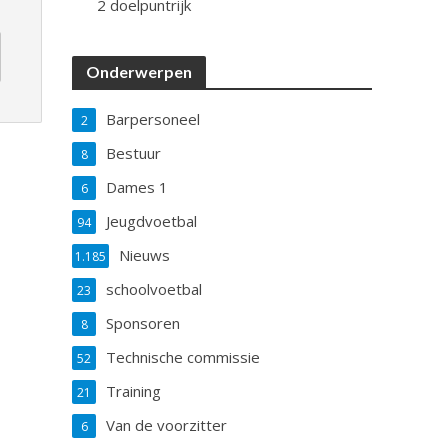
2 doelpuntrijk
Onderwerpen
Barpersoneel
2
Bestuur
8
Dames 1
6
Jeugdvoetbal
94
Nieuws
1.185
schoolvoetbal
23
Sponsoren
8
Technische commissie
52
Training
21
Van de voorzitter
6