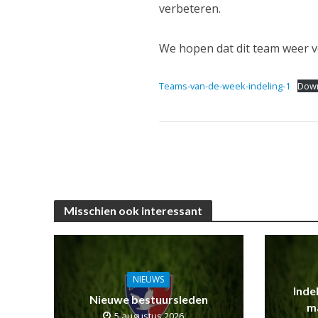
verbeteren.
We hopen dat dit team weer vee
Teams-van-de-week-indeling-1
Dow
Misschien ook interessant
NIEUWS
Inde
Nieuwe bestuursleden
m
5 augustus 2026