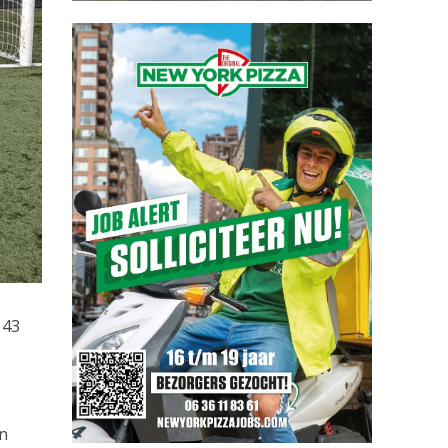
 43
en