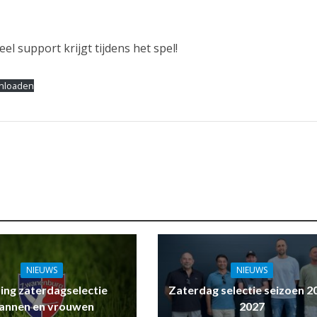
l support krijgt tijdens het spel!
nloaden
NIEUWS
NIEUWS
ling zaterdagselectie
Zaterdag selectie seizoen 2
annen en vrouwen
2027