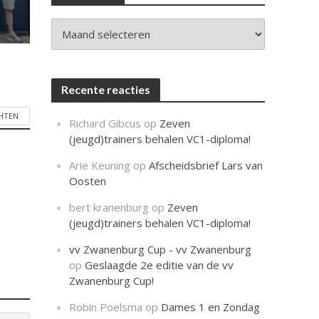
c
h
t
Archieven
Recente reacties
CHTEN
Richard Gibcus
op
Zeven
(jeugd)trainers behalen VC1-diploma!
Arie Keuning
op
Afscheidsbrief Lars van
Oosten
bert kranenburg
op
Zeven
(jeugd)trainers behalen VC1-diploma!
vv Zwanenburg Cup - vv Zwanenburg
op
Geslaagde 2e editie van de vv
Zwanenburg Cup!
Robin Poelsma
op
Dames 1 en Zondag