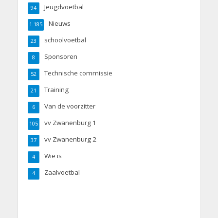
Jeugdvoetbal
94
Nieuws
1.185
schoolvoetbal
23
Sponsoren
8
Technische commissie
52
Training
21
Van de voorzitter
6
vv Zwanenburg 1
105
vv Zwanenburg 2
37
Wie is
4
Zaalvoetbal
4