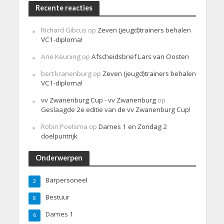
Recente reacties
Richard Gibcus
op
Zeven (jeugd)trainers behalen
VC1-diploma!
Arie Keuning
op
Afscheidsbrief Lars van Oosten
bert kranenburg
op
Zeven (jeugd)trainers behalen
VC1-diploma!
vv Zwanenburg Cup - vv Zwanenburg
op
Geslaagde 2e editie van de vv Zwanenburg Cup!
Robin Poelsma
op
Dames 1 en Zondag 2
doelpuntrijk
Onderwerpen
Barpersoneel
2
Bestuur
8
Dames 1
6