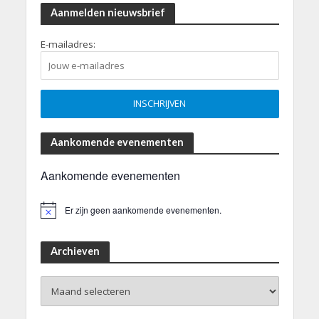
Aanmelden nieuwsbrief
E-mailadres:
Aankomende evenementen
Aankomende evenementen
Er zijn geen aankomende evenementen.
B
e
r
i
Archieven
c
h
Archieven
t