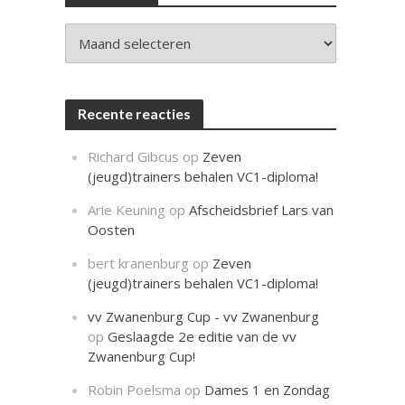
c
h
t
Archieven
Recente reacties
Richard Gibcus
op
Zeven
(jeugd)trainers behalen VC1-diploma!
Arie Keuning
op
Afscheidsbrief Lars van
Oosten
bert kranenburg
op
Zeven
(jeugd)trainers behalen VC1-diploma!
vv Zwanenburg Cup - vv Zwanenburg
op
Geslaagde 2e editie van de vv
Zwanenburg Cup!
Robin Poelsma
op
Dames 1 en Zondag