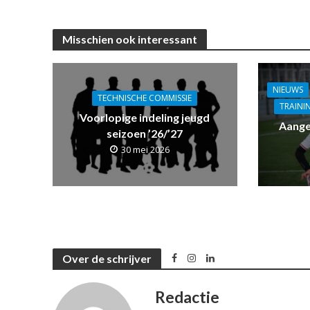
Misschien ook interessant
NIEUWS
TECHNISCHE COMMISSIE
TRAINI
Voorlopige indeling jeugd
Aange
seizoen ’26/’27
30 mei 2026
Over de schrijver
Redactie