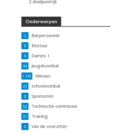
2 doelpuntrijk
Onderwerpen
Barpersoneel
2
Bestuur
8
Dames 1
6
Jeugdvoetbal
94
Nieuws
1.185
schoolvoetbal
23
Sponsoren
8
Technische commissie
52
Training
21
Van de voorzitter
6