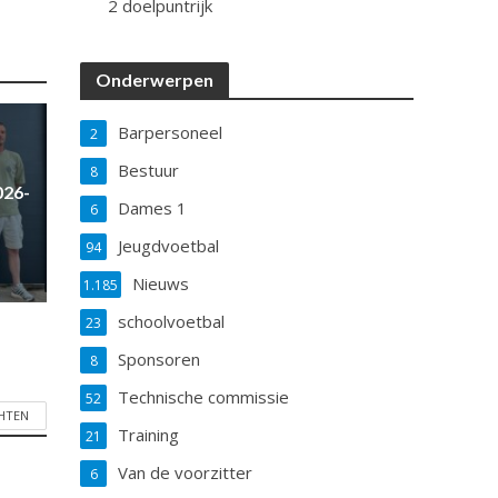
2 doelpuntrijk
Onderwerpen
Barpersoneel
2
Bestuur
8
026-
Dames 1
6
Jeugdvoetbal
94
Nieuws
1.185
schoolvoetbal
23
Sponsoren
8
Technische commissie
52
CHTEN
Training
21
Van de voorzitter
6