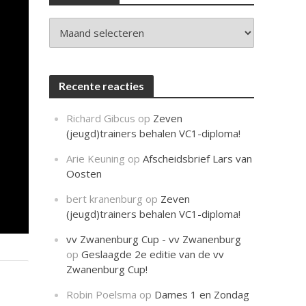
c
h
t
Archieven
Recente reacties
Richard Gibcus
op
Zeven
(jeugd)trainers behalen VC1-diploma!
Arie Keuning
op
Afscheidsbrief Lars van
Oosten
bert kranenburg
op
Zeven
(jeugd)trainers behalen VC1-diploma!
vv Zwanenburg Cup - vv Zwanenburg
op
Geslaagde 2e editie van de vv
Zwanenburg Cup!
Robin Poelsma
op
Dames 1 en Zondag