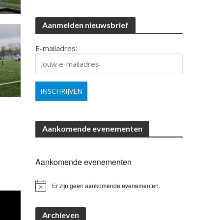
Aanmelden nieuwsbrief
E-mailadres:
Aankomende evenementen
Aankomende evenementen
Er zijn geen aankomende evenementen.
B
e
r
i
Archieven