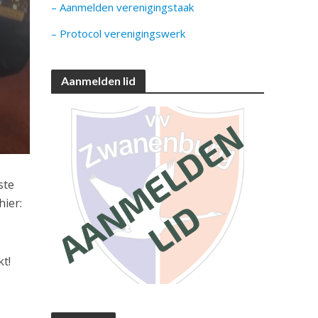
– Aanmelden verenigingstaak
– Protocol verenigingswerk
Aanmelden lid
ste
hier:
t!