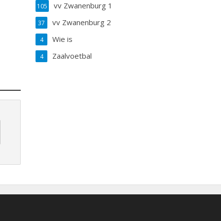
vv Zwanenburg 1
105
vv Zwanenburg 2
37
Wie is
4
Zaalvoetbal
4