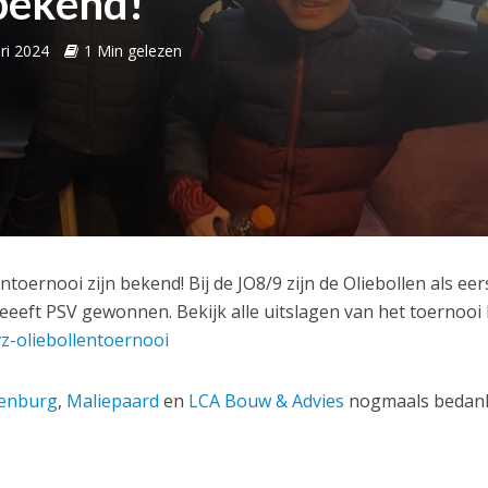
bekend!
ri 2024
1 Min gelezen
toernooi zijn bekend! Bij de JO8/9 zijn de Oliebollen als eer
heeeft PSV gewonnen. Bekijk alle uitslagen van het toernooi 
vz-oliebollentoernooi
nenburg
,
Maliepaard
en
LCA Bouw & Advies
nogmaals bedank