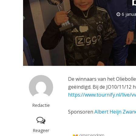
6 janua
De winnaars van het Oliebollen
geëindigd. Bij de JO10/11/12 
https://www.tournify.nl/live/v
Redactie
Sponsoren
Albert Heijn Zwa
Reageer