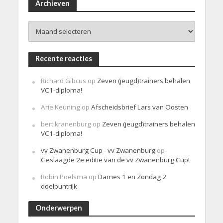
i
Archieven
c
h
Archieven
t
Recente reacties
Richard Gibcus
op
Zeven (jeugd)trainers behalen
VC1-diploma!
Arie Keuning
op
Afscheidsbrief Lars van Oosten
bert kranenburg
op
Zeven (jeugd)trainers behalen
VC1-diploma!
vv Zwanenburg Cup - vv Zwanenburg
op
Geslaagde 2e editie van de vv Zwanenburg Cup!
Robin Poelsma
op
Dames 1 en Zondag 2
doelpuntrijk
Onderwerpen