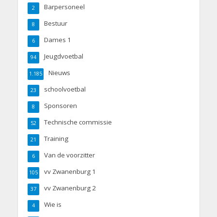
Barpersoneel
2
Bestuur
8
Dames 1
6
Jeugdvoetbal
94
Nieuws
1.185
schoolvoetbal
23
Sponsoren
8
Technische commissie
52
Training
21
Van de voorzitter
6
vv Zwanenburg 1
105
vv Zwanenburg 2
37
Wie is
4