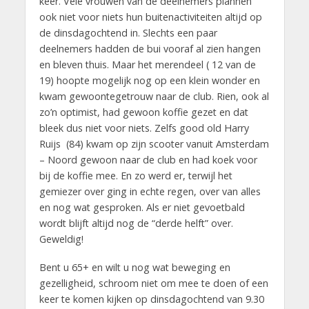
keer. Vele vrouwen van de deelnemers plannen
ook niet voor niets hun buitenactiviteiten altijd op
de dinsdagochtend in. Slechts een paar
deelnemers hadden de bui vooraf al zien hangen
en bleven thuis. Maar het merendeel ( 12 van de
19) hoopte mogelijk nog op een klein wonder en
kwam gewoontegetrouw naar de club. Rien, ook al
zo’n optimist, had gewoon koffie gezet en dat
bleek dus niet voor niets. Zelfs good old Harry
Ruijs (84) kwam op zijn scooter vanuit Amsterdam
– Noord gewoon naar de club en had koek voor
bij de koffie mee. En zo werd er, terwijl het
gemiezer over ging in echte regen, over van alles
en nog wat gesproken. Als er niet gevoetbald
wordt blijft altijd nog de “derde helft” over.
Geweldig!
Bent u 65+ en wilt u nog wat beweging en
gezelligheid, schroom niet om mee te doen of een
keer te komen kijken op dinsdagochtend van 9.30