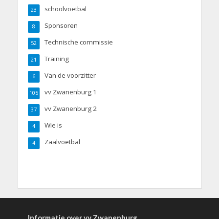
schoolvoetbal
23
Sponsoren
8
Technische commissie
52
Training
21
Van de voorzitter
6
vv Zwanenburg 1
105
vv Zwanenburg 2
37
Wie is
4
Zaalvoetbal
4
Informatie over vv Zwanenburg