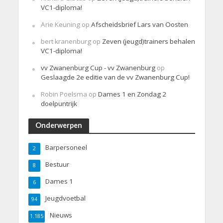
VC1-diploma!
Arie Keuning
op
Afscheidsbrief Lars van Oosten
bert kranenburg
op
Zeven (jeugd)trainers behalen
VC1-diploma!
vv Zwanenburg Cup - vv Zwanenburg
op
Geslaagde 2e editie van de vv Zwanenburg Cup!
Robin Poelsma
op
Dames 1 en Zondag 2
doelpuntrijk
Onderwerpen
Barpersoneel
2
Bestuur
8
Dames 1
6
Jeugdvoetbal
94
Nieuws
1.185