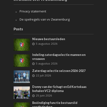
Privacy statement
De spelregels van vv Zwanenburg
Posts
Nieuwe bestuursleden
5 augustus 2026
Indeling zaterdagselectie mannen en
vrouwen
5 augustus 2026
Zaterdag selectie seizoen 2026-2027
22 juli 2026
Donny van der Schagt en Ed Kortekaas
behalen VC2-diploma
25 juni 2026
Beëindiging functie bestuurslid
voetbalzaken