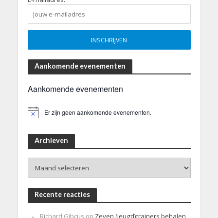
Aankomende evenementen
Aankomende evenementen
Er zijn geen aankomende evenementen.
B
e
r
i
Archieven
c
h
Archieven
t
Recente reacties
Richard Gibcus
op
Zeven (jeugd)trainers behalen