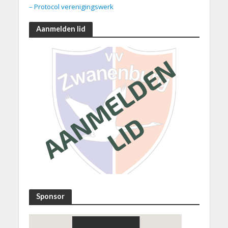
– Protocol verenigingswerk
Aanmelden lid
Sponsor