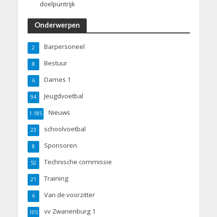
doelpuntrijk
Onderwerpen
Barpersoneel
2
Bestuur
8
Dames 1
6
Jeugdvoetbal
94
Nieuws
1.185
schoolvoetbal
23
Sponsoren
8
Technische commissie
52
Training
21
Van de voorzitter
6
vv Zwanenburg 1
105