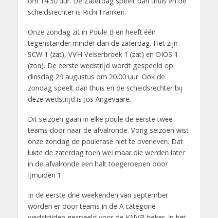
om 14.30 uur. De Zaterdag speelt dan thuis en de
scheidsrechter is Richi Franken.
Onze zondag zit in Poule B en heeft één
tegenstander minder dan de zaterdag. Het zijn
SCW 1 (zat), VVH Velserbroek 1 (zat) en DIOS 1
(zon). De eerste wedstrijd wordt gespeeld op
dinsdag 29 augustus om 20.00 uur. Ook de
zondag speelt dan thuis en de scheidsrechter bij
deze wedstrijd is Jos Angevaare.
Dit seizoen gaan in elke poule de eerste twee
teams door naar de afvalronde. Vorig seizoen wist
onze zondag de poulefase niet te overleven. Dat
lukte de zaterdag toen wel maar die werden later
in de afvalronde een halt toegeroepen door
IJmuiden 1.
In de eerste drie weekenden van september
worden er door teams in de A categorie
wedstrijden gespeeld voor de KNVB beker. In het