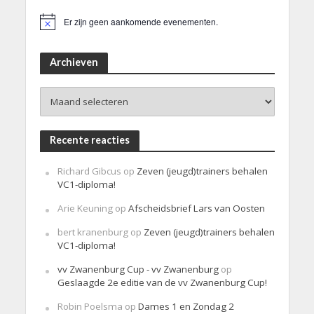
Er zijn geen aankomende evenementen.
B
e
r
i
Archieven
c
h
Archieven
t
Recente reacties
Richard Gibcus
op
Zeven (jeugd)trainers behalen
VC1-diploma!
Arie Keuning
op
Afscheidsbrief Lars van Oosten
bert kranenburg
op
Zeven (jeugd)trainers behalen
VC1-diploma!
vv Zwanenburg Cup - vv Zwanenburg
op
Geslaagde 2e editie van de vv Zwanenburg Cup!
Robin Poelsma
op
Dames 1 en Zondag 2