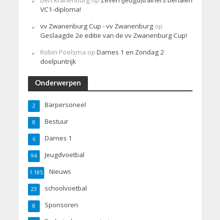
bert kranenburg
op
Zeven (jeugd)trainers behalen
VC1-diploma!
vv Zwanenburg Cup - vv Zwanenburg
op
Geslaagde 2e editie van de vv Zwanenburg Cup!
Robin Poelsma
op
Dames 1 en Zondag 2
doelpuntrijk
Onderwerpen
Barpersoneel
2
Bestuur
8
Dames 1
6
Jeugdvoetbal
94
Nieuws
1.185
schoolvoetbal
23
Sponsoren
8