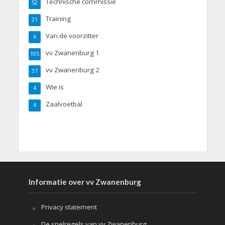
Technische commissie
52
Training
21
Van de voorzitter
6
vv Zwanenburg 1
105
vv Zwanenburg 2
37
Wie is
4
Zaalvoetbal
4
Informatie over vv Zwanenburg
Privacy statement
De spelregels van vv Zwanenburg