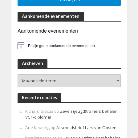
Aankomende evenementen
Aankomende evenementen
Er zijn geen aankomende evenementen.
B
e
r
i
Archieven
c
h
Archieven
t
Recente reacties
Richard Gibcus
op
Zeven (jeugd)trainers behalen
VC1-diploma!
Arie Keuning
op
Afscheidsbrief Lars van Oosten