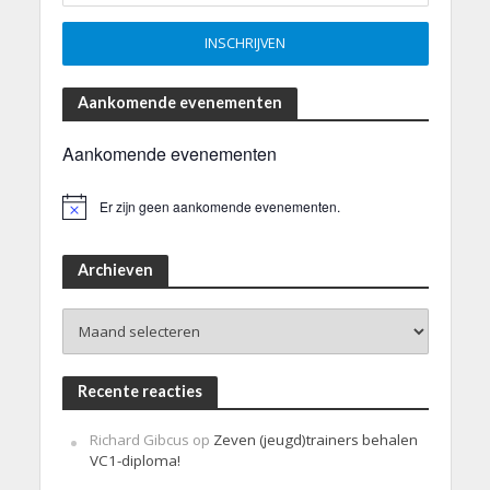
Aankomende evenementen
Aankomende evenementen
Er zijn geen aankomende evenementen.
B
e
r
i
Archieven
c
h
Archieven
t
Recente reacties
Richard Gibcus
op
Zeven (jeugd)trainers behalen
VC1-diploma!