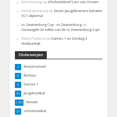
Arie Keuning
op
Afscheidsbrief Lars van Oosten
bert kranenburg
op
Zeven (jeugd)trainers behalen
VC1-diploma!
vv Zwanenburg Cup - vv Zwanenburg
op
Geslaagde 2e editie van de vv Zwanenburg Cup!
Robin Poelsma
op
Dames 1 en Zondag 2
doelpuntrijk
Onderwerpen
Barpersoneel
2
Bestuur
8
Dames 1
6
Jeugdvoetbal
94
Nieuws
1.185
schoolvoetbal
23