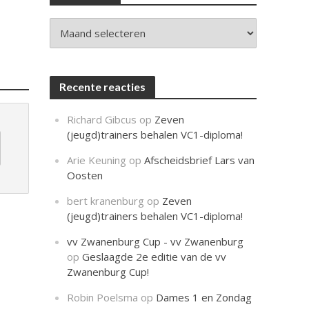
c
h
t
Archieven
Recente reacties
Richard Gibcus
op
Zeven
(jeugd)trainers behalen VC1-diploma!
Arie Keuning
op
Afscheidsbrief Lars van
Oosten
bert kranenburg
op
Zeven
(jeugd)trainers behalen VC1-diploma!
vv Zwanenburg Cup - vv Zwanenburg
op
Geslaagde 2e editie van de vv
Zwanenburg Cup!
Robin Poelsma
op
Dames 1 en Zondag