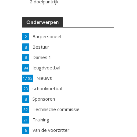
2 doelpuntrijk
Onderwerpen
Barpersoneel
2
Bestuur
8
Dames 1
6
Jeugdvoetbal
94
Nieuws
1.185
schoolvoetbal
23
Sponsoren
8
Technische commissie
52
Training
21
Van de voorzitter
6