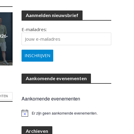
Aanmelden nieuwsbrief
E-mailadres:
026-
Aankomende evenementen
CHTEN
Aankomende evenementen
Er zijn geen aankomende evenementen.
B
e
r
i
Archieven