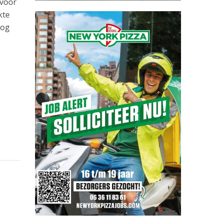
 voor
kte
nog