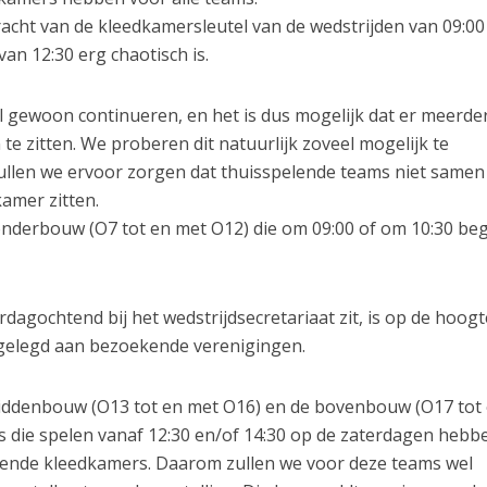
acht van de kleedkamersleutel van de wedstrijden van 09:00
van 12:30 erg chaotisch is.
l gewoon continueren, en het is dus mogelijk dat er meerde
e zitten. We proberen dit natuurlijk zoveel mogelijk te
zullen we ervoor zorgen dat thuisspelende teams niet same
amer zitten.
onderbouw (O7 tot en met O12) die om 09:00 of om 10:30 beg
dagochtend bij het wedstrijdsecretariaat zit, is op de hoog
itgelegd aan bezoekende verenigingen.
middenbouw (O13 tot en met O16) en de bovenbouw (O17 tot
 die spelen vanaf 12:30 en/of 14:30 op de zaterdagen hebb
ende kleedkamers. Daarom zullen we voor deze teams wel