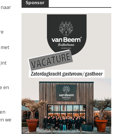
Sponsor
 naar
re
n met
int
te en
 en
en we