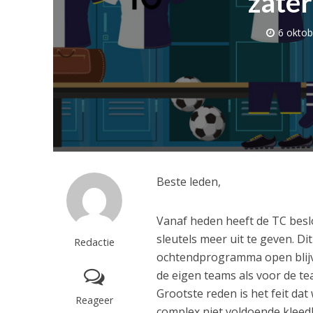
zate
6 oktob
Beste leden,
Vanaf heden heeft de TC bes
sleutels meer uit te geven. D
Redactie
ochtendprogramma open blijve
de eigen teams als voor de t
Grootste reden is het feit 
Reageer
complex niet voldoende kleed