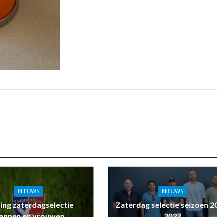
NIEUWS
NIEUWS
ling zaterdagselectie
Zaterdag selectie seizoen 2
annen en vrouwen
2027