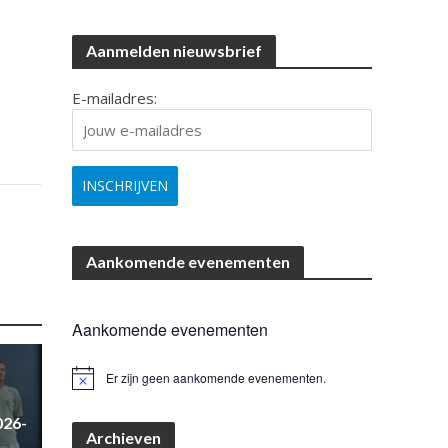
Aanmelden nieuwsbrief
E-mailadres:
Aankomende evenementen
Aankomende evenementen
Er zijn geen aankomende evenementen.
B
e
r
026-
i
Archieven