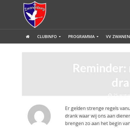
CLUBINFO
PROGRAMMA
VV ZWANEN
Reminder: 
dra
25 augus
Er gelden strenge regels van
drank waar wij ons aan diene
brengen zo aan het begin van