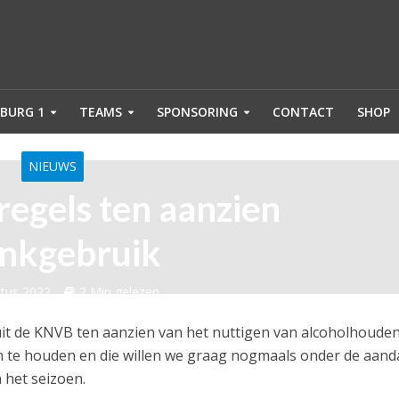
BURG 1
TEAMS
SPONSORING
CONTACT
SHOP
NIEUWS
regels ten aanzien
nkgebruik
tus 2022
2 Min gelezen
uit de KNVB ten aanzien van het nuttigen van alcoholhoude
n te houden en die willen we graag nogmaals onder de aand
 het seizoen.