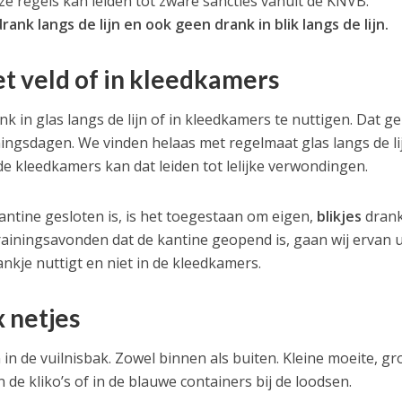
e regels kan leiden tot zware sancties vanuit de KNVB.
nk langs de lijn en ook geen drank in blik langs de lijn.
et veld of in kleedkamers
k in glas langs de lijn of in kleedkamers te nuttigen. Dat ge
iningsdagen. We vinden helaas met regelmaat glas langs de li
e kleedkamers kan dat leiden tot lelijke verwondingen.
ntine gesloten is, is het toegestaan om eigen,
blikjes
drank
rainingsavonden dat de kantine geopend is, gaan wij ervan u
ankje nuttigt en niet in de kleedkamers.
 netjes
n in de vuilnisbak. Zowel binnen als buiten. Kleine moeite, gr
n de kliko’s of in de blauwe containers bij de loodsen.