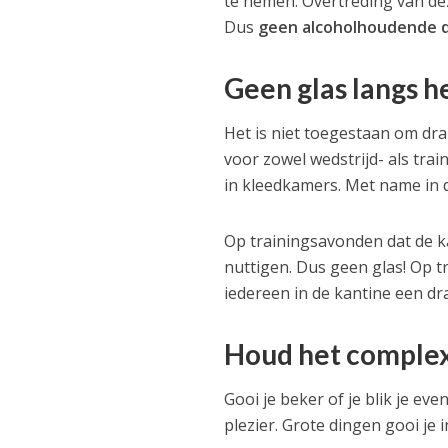
te nemen. Overtreding van dez
Dus
geen alcoholhoudende dra
Geen glas langs h
Het is niet toegestaan om dran
voor zowel wedstrijd- als tra
in kleedkamers. Met name in d
Op trainingsavonden dat de ka
nuttigen. Dus geen glas! Op t
iedereen in de kantine een dr
Houd het complex
Gooi je beker of je blik je eve
plezier. Grote dingen gooi je i