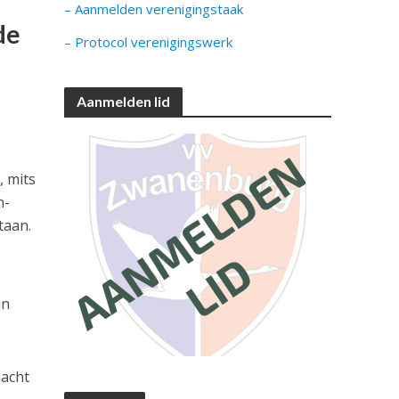
– Aanmelden verenigingstaak
de
– Protocol verenigingswerk
Aanmelden lid
 mits
n-
taan.
jn
 acht