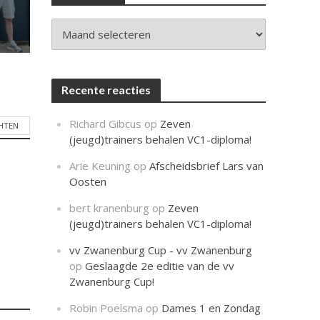
c
h
t
Archieven
Recente reacties
Richard Gibcus
op
Zeven
CHTEN
(jeugd)trainers behalen VC1-diploma!
Arie Keuning
op
Afscheidsbrief Lars van
Oosten
bert kranenburg
op
Zeven
(jeugd)trainers behalen VC1-diploma!
vv Zwanenburg Cup - vv Zwanenburg
op
Geslaagde 2e editie van de vv
Zwanenburg Cup!
Robin Poelsma
op
Dames 1 en Zondag