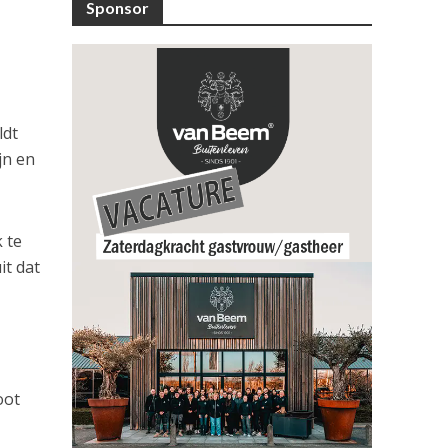
Sponsor
ldt
jn en
 te
it dat
oot