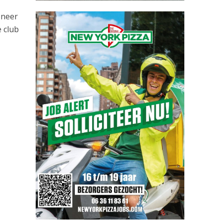
oneer
 club