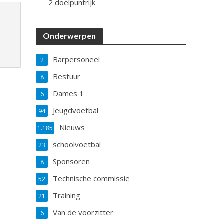
2 doelpuntrijk
Onderwerpen
Barpersoneel
2
Bestuur
8
Dames 1
6
Jeugdvoetbal
94
Nieuws
1.185
schoolvoetbal
23
Sponsoren
8
Technische commissie
52
Training
21
Van de voorzitter
6