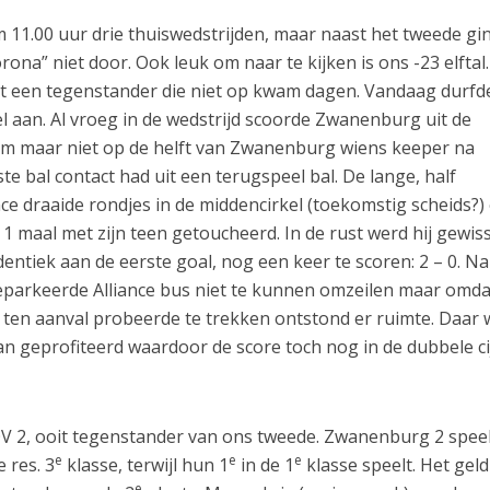
 11.00 uur drie thuiswedstrijden, maar naast het tweede gi
ona” niet door. Ook leuk om naar te kijken is ons -23 elftal
t een tegenstander die niet op kwam dagen. Vandaag durfd
el aan. Al vroeg in de wedstrijd scoorde Zwanenburg uit de
wam maar niet op de helft van Zwanenburg wiens keeper na
te bal contact had uit een terugspeel bal. De lange, half
nce draaide rondjes in de middencirkel (toekomstig scheids?)
l 1 maal met zijn teen getoucheerd. In de rust werd hij gewiss
entiek aan de eerste goal, nog een keer te scoren: 2 – 0. Na
parkeerde Alliance bus niet te kunnen omzeilen maar omda
 ten aanval probeerde te trekken ontstond er ruimte. Daar
 geprofiteerd waardoor de score toch nog in de dubbele ci
V 2, ooit tegenstander van ons tweede. Zwanenburg 2 spee
e
e
e
 res. 3
klasse, terwijl hun 1
in de 1
klasse speelt. Het gel
e