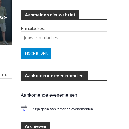
Aanmelden nieuwsbrief
026-
E-mailadres:
Aankomende evenementen
CHTEN
Aankomende evenementen
Er zijn geen aankomende evenementen.
B
e
r
i
Archieven