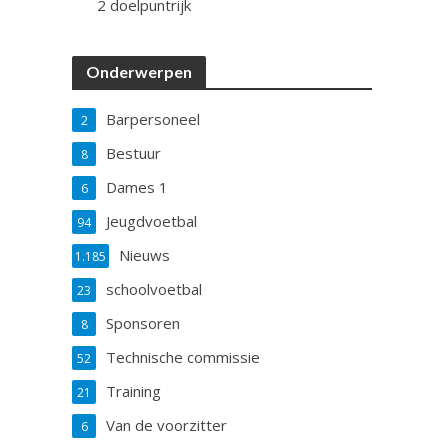
2 doelpuntrijk
Onderwerpen
Barpersoneel
2
Bestuur
8
Dames 1
6
Jeugdvoetbal
94
Nieuws
1.185
schoolvoetbal
23
Sponsoren
8
Technische commissie
52
Training
21
Van de voorzitter
6