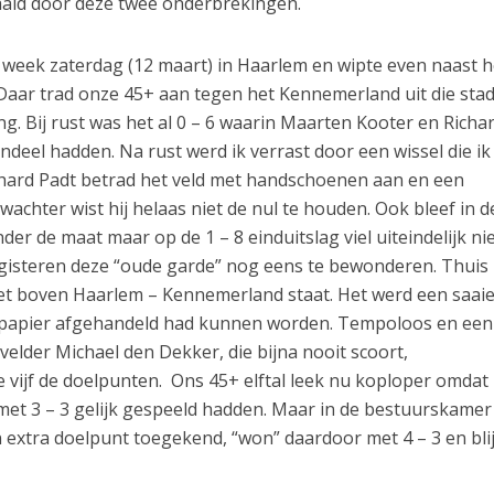
aald door deze twee onderbrekingen.
e week zaterdag (12 maart) in Haarlem en wipte even naast h
Daar trad onze 45+ aan tegen het Kennemerland uit die stad
g. Bij rust was het al 0 – 6 waarin Maarten Kooter en Richard
deel hadden. Na rust werd ik verrast door een wissel die ik
chard Padt betrad het veld met handschoenen aan en een
lwachter wist hij helaas niet de nul te houden. Ook bleef in d
der de maat maar op de 1 – 8 einduitslag viel uiteindelijk nie
 gisteren deze “oude garde” nog eens te bewonderen. Thuis
et boven Haarlem – Kennemerland staat. Het werd een saai
 papier afgehandeld had kunnen worden. Tempoloos en eenz
elder Michael den Dekker, die bijna nooit scoort,
e vijf de doelpunten. Ons 45+ elftal leek nu koploper omdat
met 3 – 3 gelijk gespeeld hadden. Maar in de bestuurskamer
extra doelpunt toegekend, “won” daardoor met 4 – 3 en blij