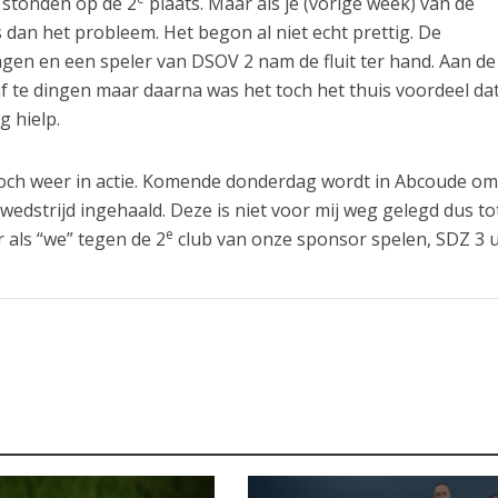
n stonden op de 2
plaats. Maar als je (vorige week) van de
dan het probleem. Het begon al niet echt prettig. De
en en een speler van DSOV 2 nam de fluit ter hand. Aan de 
 af te dingen maar daarna was het toch het thuis voordeel da
g hielp.
och weer in actie. Komende donderdag wordt in Abcoude o
wedstrijd ingehaald. Deze is niet voor mij weg gelegd dus to
e
als “we” tegen de 2
club van onze sponsor spelen, SDZ 3 ui