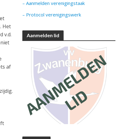
– Aanmelden verenigingstaak
– Protocol verenigingswerk
et
. Het
 v.d.
Aanmelden lid
 niet
e
ts af
e
ijdig.
ft