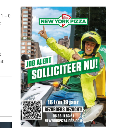
1 – 0
t
m
t
t.