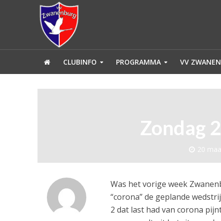
CLUBINFO
PROGRAMMA
VV ZWANEN
Zondag 2:
20 maa
Was het vorige week Zwanenb
“corona” de geplande wedstri
2 dat last had van corona pij