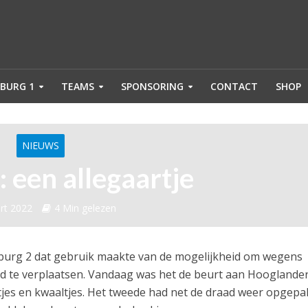
BURG 1
TEAMS
SPONSORING
CONTACT
SHOP
NIEUWS
 een allegaartje
rt 2022
4 Min gelezen
urg 2 dat gebruik maakte van de mogelijkheid om wegens
jd te verplaatsen. Vandaag was het de beurt aan Hooglande
ntjes en kwaaltjes. Het tweede had net de draad weer opgepa