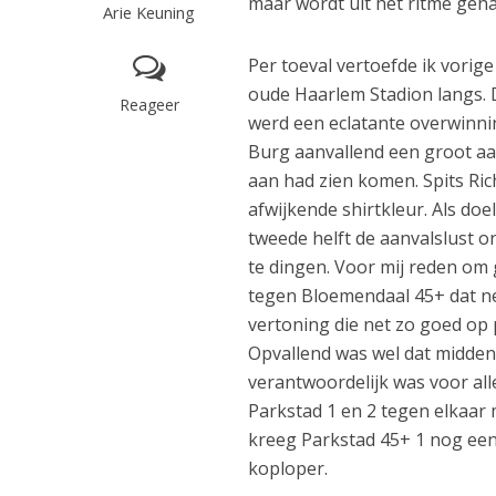
maar wordt uit het ritme geh
Arie Keuning
Per toeval vertoefde ik vorig
oude Haarlem Stadion langs. 
Reageer
werd een eclatante overwinnin
Burg aanvallend een groot aan
aan had zien komen. Spits Ri
afwijkende shirtkleur. Als doe
tweede helft de aanvalslust on
te dingen. Voor mij reden om
tegen Bloemendaal 45+ dat n
vertoning die net zo goed op
Opvallend was wel dat middenv
verantwoordelijk was voor all
Parkstad 1 en 2 tegen elkaar 
kreeg Parkstad 45+ 1 nog een 
koploper.