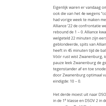
Eigenlijk waren er vandaag om
ook die van het 4e wegens “cor
had vorige week te maken me
Alliance ’22 de confrontatie w
rebound de 1 – 0. Alliance k
welgeteld 22 minuten zijn eers
geblondeerde, spits van Allia
heeft in 45 minuten tijd de ba
Vóór rust wist Zwanenburg, id
pauze leek Zwanenburg de ge
tegenstander af en toe snode
door Zwanenburg optimaal van
eindigde: 10 – 0.
Het derde moest uit naar DSO
e
in de 1
klasse en DSOV 2 in de