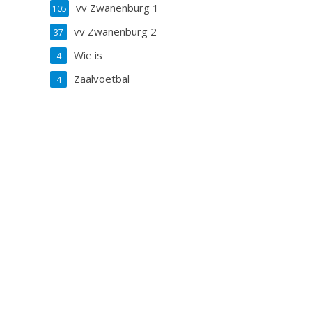
vv Zwanenburg 1
105
vv Zwanenburg 2
37
Wie is
4
Zaalvoetbal
4