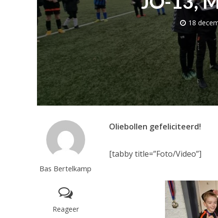
JO-13, M
18 decem
Oliebollen gefeliciteerd!
[tabby title=”Foto/Video”]
Bas Bertelkamp
Reageer