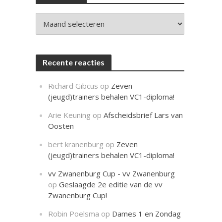
c
h
t
Archieven
Recente reacties
Richard Gibcus
op
Zeven
(jeugd)trainers behalen VC1-diploma!
Arie Keuning
op
Afscheidsbrief Lars van
Oosten
bert kranenburg
op
Zeven
(jeugd)trainers behalen VC1-diploma!
vv Zwanenburg Cup - vv Zwanenburg
op
Geslaagde 2e editie van de vv
Zwanenburg Cup!
Robin Poelsma
op
Dames 1 en Zondag