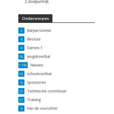
2 doelpuntrijk
Onderwerpen
Barpersoneel
2
Bestuur
8
Dames 1
6
Jeugdvoetbal
94
Nieuws
1.185
schoolvoetbal
23
Sponsoren
8
Technische commissie
52
Training
21
Van de voorzitter
6