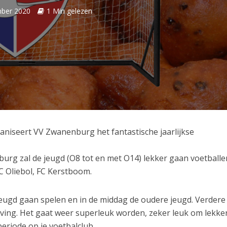
ber 2020
1 Min gelezen
niseert VV Zwanenburg het fantastische jaarlijkse
urg zal de jeugd (O8 tot en met O14) lekker gaan voetballe
C Oliebol, FC Kerstboom.
jeugd gaan spelen en in de middag de oudere jeugd. Verdere
ijving. Het gaat weer superleuk worden, zeker leuk om lekke
periode op je voetbalclub.