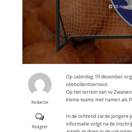
20 novem
Op zaterdag 19 december orga
oliebollentoernooi.
Op het terrein van vv Zwanenb
kleine teams met namen als F
Redactie
In de ochtend zal de jongere 
informatie volgt na de inschr
Reageer
actiefs te doen in de vakantie