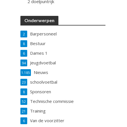
2 doelpuntrijk
Onderwerpen
Barpersoneel
2
Bestuur
8
Dames 1
6
Jeugdvoetbal
94
Nieuws
1.185
schoolvoetbal
23
Sponsoren
8
Technische commissie
52
Training
21
Van de voorzitter
6