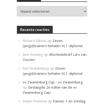
c
h
t
Archieven
Recente reacties
Richard Gibcus
op
Zeven
(jeugd)trainers behalen VC1-diploma!
Arie Keuning
op
Afscheidsbrief Lars van
Oosten
bert kranenburg
op
Zeven
(jeugd)trainers behalen VC1-diploma!
vv Zwanenburg Cup - vv Zwanenburg
op
Geslaagde 2e editie van de vv
Zwanenburg Cup!
Robin Poelsma
op
Dames 1 en Zondag