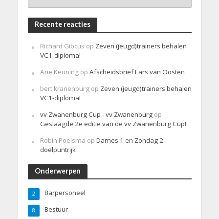
Recente reacties
Richard Gibcus
op
Zeven (jeugd)trainers behalen
VC1-diploma!
Arie Keuning
op
Afscheidsbrief Lars van Oosten
bert kranenburg
op
Zeven (jeugd)trainers behalen
VC1-diploma!
vv Zwanenburg Cup - vv Zwanenburg
op
Geslaagde 2e editie van de vv Zwanenburg Cup!
Robin Poelsma
op
Dames 1 en Zondag 2
doelpuntrijk
Onderwerpen
Barpersoneel
2
Bestuur
8