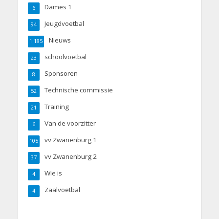
Dames 1
6
Jeugdvoetbal
94
Nieuws
1.185
schoolvoetbal
23
Sponsoren
8
Technische commissie
52
Training
21
Van de voorzitter
6
vv Zwanenburg 1
105
vv Zwanenburg 2
37
Wie is
4
Zaalvoetbal
4