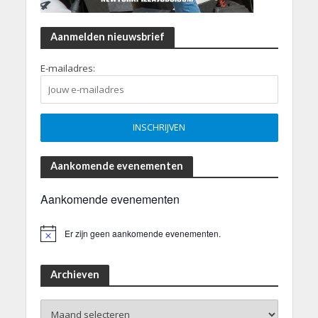
Aanmelden nieuwsbrief
E-mailadres:
Aankomende evenementen
Aankomende evenementen
Er zijn geen aankomende evenementen.
B
e
r
i
Archieven
c
h
Archieven
t