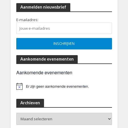
Aanmelden nieuwsbrief
E-mailadres:
Aankomende evenementen
Aankomende evenementen
Er zijn geen aankomende evenementen.
B
e
r
i
Archieven
c
h
Archieven
t