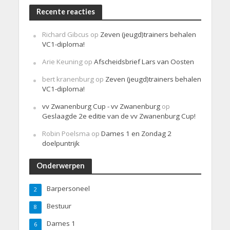
Recente reacties
Richard Gibcus
op
Zeven (jeugd)trainers behalen
VC1-diploma!
Arie Keuning
op
Afscheidsbrief Lars van Oosten
bert kranenburg
op
Zeven (jeugd)trainers behalen
VC1-diploma!
vv Zwanenburg Cup - vv Zwanenburg
op
Geslaagde 2e editie van de vv Zwanenburg Cup!
Robin Poelsma
op
Dames 1 en Zondag 2
doelpuntrijk
Onderwerpen
Barpersoneel
2
Bestuur
8
Dames 1
6