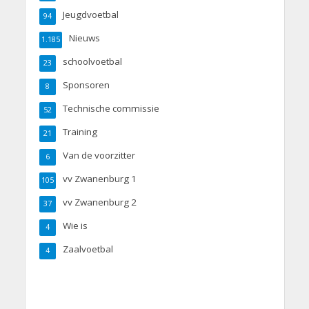
Jeugdvoetbal
94
Nieuws
1.185
schoolvoetbal
23
Sponsoren
8
Technische commissie
52
Training
21
Van de voorzitter
6
vv Zwanenburg 1
105
vv Zwanenburg 2
37
Wie is
4
Zaalvoetbal
4